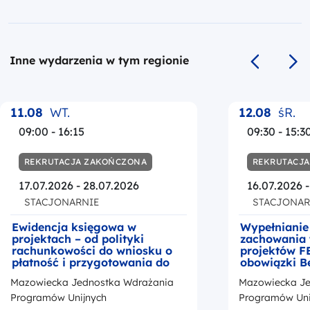
Inne wydarzenia w tym regionie
Poprzedni s
Na
11.08
WT.
12.08
śR.
09:00 - 16:15
09:30 - 15:3
REKRUTACJA ZAKOŃCZONA
REKRUTACJ
17.07.2026 - 28.07.2026
16.07.2026 
STACJONARNIE
STACJONAR
Ewidencja księgowa w
Wypełnianie
projektach – od polityki
zachowania 
rachunkowości do wniosku o
projektów F
płatność i przygotowania do
obowiązki B
kontroli
okresie trwa
Mazowiecka Jednostka Wdrażania
Mazowiecka Je
z przedstaw
promocji Fu
Programów Unijnych
Programów Uni
Europejskic