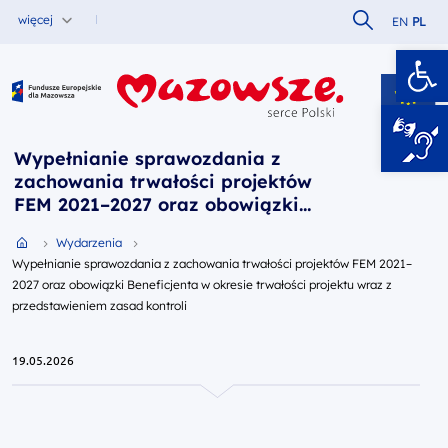
Szukaj w serw
więcej
EN
PL
Ot
Fundusze Europejskie dla Mazowsza
Wypełnianie sprawozdania z
zachowania trwałości projektów
FEM 2021–2027 oraz obowiązki
Beneficjenta w okresie trwałości
Przejdź do strony głównej portalu
Wydarzenia
projektu wraz z przedstawieniem
Wypełnianie sprawozdania z zachowania trwałości projektów FEM 2021–
zasad kontroli
2027 oraz obowiązki Beneficjenta w okresie trwałości projektu wraz z
przedstawieniem zasad kontroli
19.05.2026