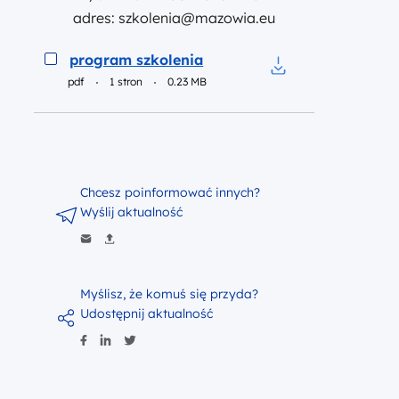
adres: szkolenia@mazowia.eu
Podgląd
program szkolenia
pdf
1 stron
0.23 MB
Pobierz do pliku p
Chcesz poinformować innych?
Wyślij aktualność
Myślisz, że komuś się przyda?
Udostępnij aktualność