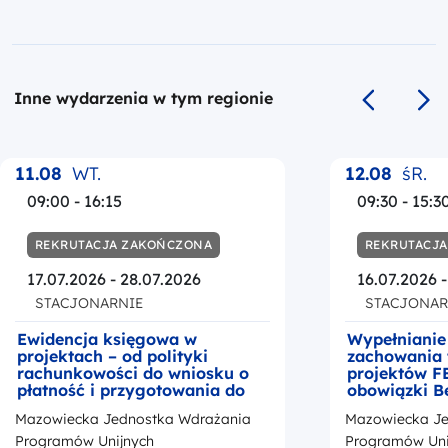
Inne wydarzenia w tym regionie
Poprzedni s
Na
11.08
WT.
12.08
śR.
09:00 - 16:15
09:30 - 15:3
REKRUTACJA ZAKOŃCZONA
REKRUTACJ
17.07.2026 - 28.07.2026
16.07.2026 
STACJONARNIE
STACJONAR
Ewidencja księgowa w
Wypełnianie
projektach – od polityki
zachowania 
rachunkowości do wniosku o
projektów F
płatność i przygotowania do
obowiązki B
kontroli
okresie trwa
Mazowiecka Jednostka Wdrażania
Mazowiecka Je
z przedstaw
promocji Fu
Programów Unijnych
Programów Uni