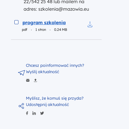
22/542 25 48 lub mailem na
adres: szkolenia@mazowia.eu
Podgląd
program szkolenia
pdf
1 stron
0.24 MB
Pobierz do pliku p
Chcesz poinformować innych?
Wyślij aktualność
Myślisz, że komuś się przyda?
Udostępnij aktualność