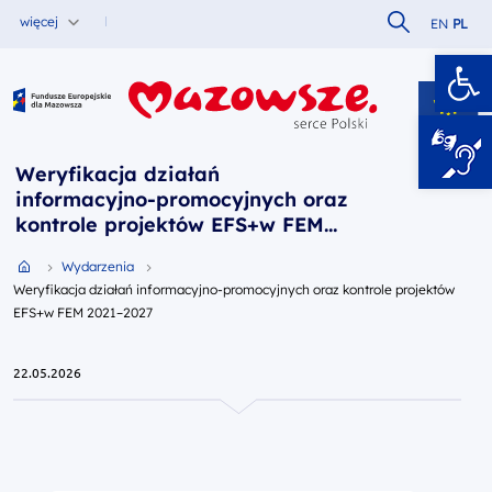
Szukaj w serw
więcej
EN
PL
Ot
Fundusze Europejskie dla Mazowsza
Weryfikacja działań
informacyjno-promocyjnych oraz
kontrole projektów EFS+w FEM
2021–2027
Przejdź do strony głównej portalu
Wydarzenia
Weryfikacja działań informacyjno-promocyjnych oraz kontrole projektów
EFS+w FEM 2021–2027
22.05.2026