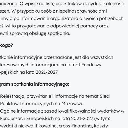
ionie
12.08
śR.
12.08
śR.
09:30 - 15:30
09:30 - 15:00
REKRUTACJA ZAKOŃCZONA
REKRUTACJA TR
16.07.2026 - 03.08.2026
20.07.2026 - 11
STACJONARNIE
STACJONARNIE
Wypełnianie sprawozdania z
Jak ubiegać s
zachowania trwałości projektów
dofinansowanie
FEM 2021–2027 oraz obowiązki
rozliczać proj
Beneficjenta w okresie trwałości
szkolenie na 
projektu wraz z przedstawieniem
podstawowym –
zasad promocji Funduszy
Od pomysłu d
Europejskich
Mazowiecka Jedn
Mazowiecka Jednostka Wdrażania
Programów Unijn