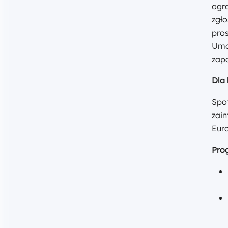
Inne wydarzenia w tym reg
11.08
WT.
09:00 - 16:15
REKRUTACJA ZAKOŃCZONA
17.07.2026 - 28.07.2026
STACJONARNIE
Ewidencja księgowa w
projektach – od polityki
rachunkowości do wniosku o
płatność i przygotowania do
kontroli
Mazowiecka Jednostka Wdrażania
Programów Unijnych