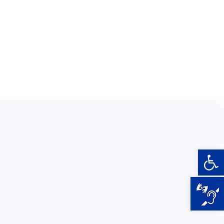
ORGANIZATOR
Główny Punkt
Informacyjny Funduszy
Europejskich
ul. Inflancka 4, 00-
189 Warszawa
801 101 101*/ 22
542 27 99; 22 542
27 11; 22 542 20 38
pife.warszawa@mazowia.eu