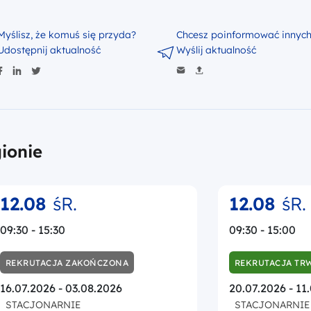
macie
26.08
śR.
11:00 - 12:30
REKRUTACJA TRWA
06.08.2026 - 25.08.2026
Godzina rozpoczęcia rekrutacji : 13:33
Godzina zakończenia rekrutacji : 12:00
ONLINE
Webinar pt.: „Horyzont Europa –
oferta dla firm”
Główny Punkt Informacyjny Funduszy
Europejskich