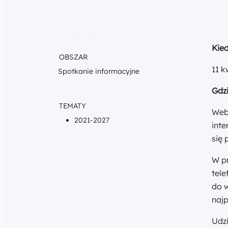
Org
Głó
War
ul. 
00-
tel.
pif