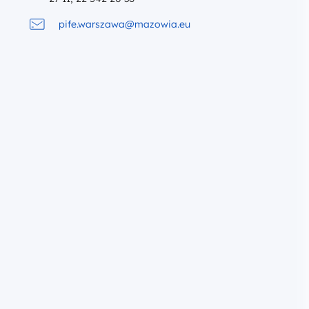
13.08
CZW.
09:30 - 15:30
WA
REKRUTACJA ZAKOŃCZONA
.08.2026
17.07.2026 - 04.08.2026
STACJONARNIE
ię o
Jak prawidłowo realizować i
 projektu i jak
rozliczać projekt UE? Umowa
ekt. Praktyczne
wnioski o płatność i promocj
poziomie
Funduszy Europejskich w
 część pierwsza –
praktyce
o umowy.
Mazowiecka Jednostka Wdrażania
ostka Wdrażania
Programów Unijnych
ych