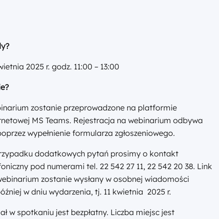
anizator spotkania
wny Punkt Informacyjny Funduszy Europejskich w
szawie
Inflancka 4
189 Warszawa
 22 542 27 11, 22 542 20 38 e-mail:
e.warszawa@mazowia.eu
Myślisz, że komuś się przyda?
Chcesz poinformować innyc
Udostępnij aktualność
Wyślij aktualność