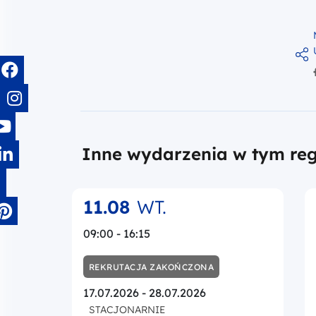
Inne wydarzenia w tym te
20.08
CZW.
11:00 - 12:30
REKRUTACJA TRWA
04.08.2026 - 19.08.2026
Godzina rozpoczęcia rekrutacji : 13:20
Godzina zakończenia rekrutacji : 12:00
ONLINE
Webinar pt.: „Obowiązki informa
cyjno – promocyjne
beneficjentów Funduszy
Europejskich w perspektywie
finansowej na lata 2021-2027”