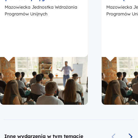
kontroli
okresie trwa
Mazowiecka Jednostka Wdrażania
Mazowiecka Je
z przedstaw
promocji Fu
Programów Unijnych
Programów Uni
Europejskic
Inne wydarzenia w tym temacie