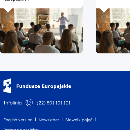
Fundusze Europejskie - logotyp
Fundusze Europejskie
Infolinia
(22) 801 101 101
English version
Newsletter
Słownik pojęć