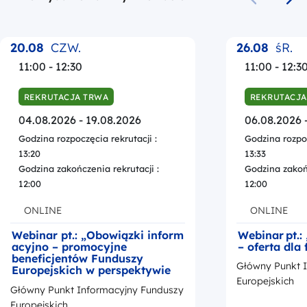
Poprzedni s
Na
20.08
CZW.
26.08
śR.
11:00 - 12:30
11:00 - 12:3
REKRUTACJA TRWA
REKRUTACJA
04.08.2026 - 19.08.2026
06.08.2026 
Godzina rozpoczęcia rekrutacji :
Godzina rozpoc
13:20
13:33
Godzina zakończenia rekrutacji :
Godzina zakońc
12:00
12:00
ONLINE
ONLINE
Webinar pt.: „Obowiązki inform
Webinar pt.:
acyjno – promocyjne
– oferta dla
beneficjentów Funduszy
Główny Punkt 
Europejskich w perspektywie
finansowej na lata 2021-2027”
Europejskich
Główny Punkt Informacyjny Funduszy
Europejskich