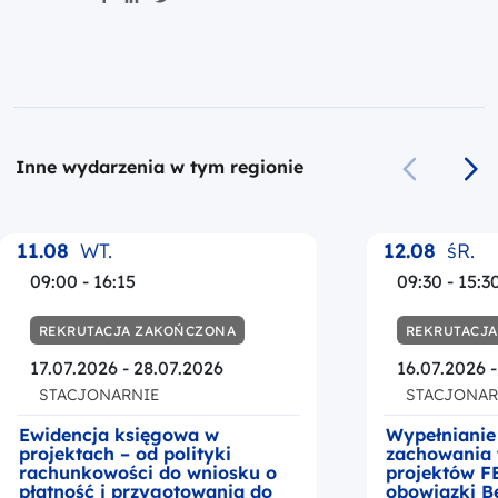
Inne wydarzenia w tym regionie
Poprzedni s
Na
11.08
WT.
12.08
śR.
09:00 - 16:15
09:30 - 15:3
REKRUTACJA ZAKOŃCZONA
REKRUTACJ
17.07.2026 - 28.07.2026
16.07.2026 
STACJONARNIE
STACJONAR
Ewidencja księgowa w
Wypełnianie
projektach – od polityki
zachowania 
rachunkowości do wniosku o
projektów F
płatność i przygotowania do
obowiązki B