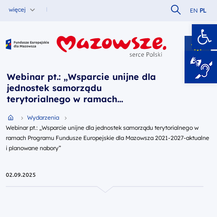
Szukaj w serw
więcej
EN
PL
Ot
Fundusze Europejskie dla Mazowsza
Webinar pt.: „Wsparcie unijne dla
jednostek samorządu
terytorialnego w ramach
Programu Fundusze Europejskie
Przejdź do strony głównej portalu
Wydarzenia
dla Mazowsza 2021-2027-aktualne
Webinar pt.: „Wsparcie unijne dla jednostek samorządu terytorialnego w
i planowane nabory”
ramach Programu Fundusze Europejskie dla Mazowsza 2021-2027-aktualne
i planowane nabory”
02.09.2025