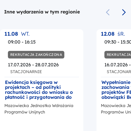
Inne wydarzenia w tym regionie
Poprzedni s
Na
11.08
WT.
12.08
śR.
09:00 - 16:15
09:30 - 15:3
REKRUTACJA ZAKOŃCZONA
REKRUTACJ
17.07.2026 - 28.07.2026
16.07.2026 
STACJONARNIE
STACJONAR
Ewidencja księgowa w
Wypełnianie
projektach – od polityki
zachowania 
rachunkowości do wniosku o
projektów F
płatność i przygotowania do
obowiązki B
kontroli
okresie trwa
Mazowiecka Jednostka Wdrażania
Mazowiecka Je
z przedstaw
promocji Fu
Programów Unijnych
Programów Uni
Europejskic