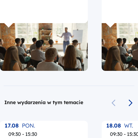
Inne wydarzenia w tym temacie
Poprzedni s
Na
17.08
PON.
18.08
WT.
09:30 - 15:30
09:30 - 15:3