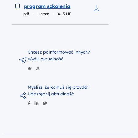
Podgląd
program szkolenia
pdf
1 stron
0.15 MB
Pobierz do pliku p
Chcesz poinformować innych?
Wyślij aktualność
Myślisz, że komuś się przyda?
Udostępnij aktualność