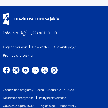
Fundusze Europejskie - logotyp
Fundusze Europejskie
Infolinia
(22) 801 101 101
English version
Newsletter
Słownik pojęć
Promocja projektu
Facebook
Instagram
YouTube
Linkedin
twitter
Pinterest
Zobacz inne programy
Poznaj Fundusze 2014-2020
Deklaracja dostępności
Polityka prywatności
Odwołanie zgody RODO
Zgłoś błąd
Mapa strony