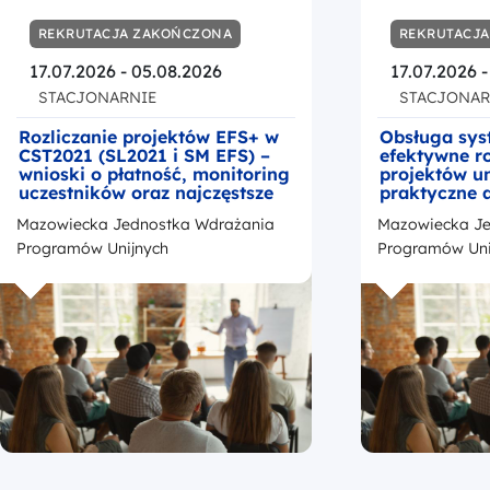
REKRUTACJA ZAKOŃCZONA
REKRUTACJ
17.07.2026 - 05.08.2026
17.07.2026 -
STACJONARNIE
STACJONAR
Rozliczanie projektów EFS+ w
Obsługa sys
CST2021 (SL2021 i SM EFS) –
efektywne ro
wnioski o płatność, monitoring
projektów un
uczestników oraz najczęstsze
praktyczne 
błędy
zarządzania
Mazowiecka Jednostka Wdrażania
Mazowiecka Je
Programów Unijnych
Programów Uni