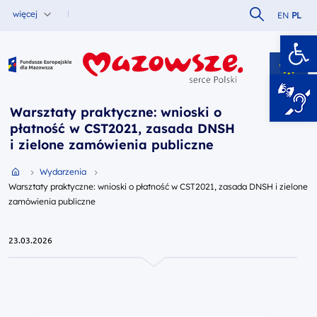
Szukaj w serw
więcej
EN
PL
Ot
Fundusze Europejskie dla Mazowsza
Warsztaty praktyczne: wnioski o
płatność w CST2021, zasada DNSH
i zielone zamówienia publiczne
Przejdź do strony głównej portalu
Wydarzenia
Warsztaty praktyczne: wnioski o płatność w CST2021, zasada DNSH i zielone
zamówienia publiczne
23.03.2026