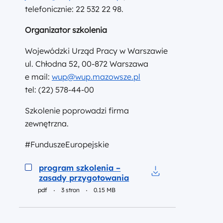
telefonicznie: 22 532 22 98.
Organizator szkolenia
Wojewódzki Urząd Pracy w Warszawie
ul. Chłodna 52, 00-872 Warszawa
e mail:
wup@wup.mazowsze.pl
tel: (22) 578-44-00
Szkolenie poprowadzi firma
zewnętrzna.
#FunduszeEuropejskie
Podgląd
program szkolenia –
zasady przygotowania
Pobierz do pliku p
pdf
3 stron
0.15 MB