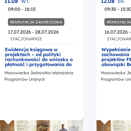
11.08
WT.
12.08
śR.
09:00 - 16:15
09:30 - 15:3
REKRUTACJA ZAKOŃCZONA
REKRUTACJ
17.07.2026 - 28.07.2026
16.07.2026 
STACJONARNIE
STACJONAR
Ewidencja księgowa w
Wypełnianie
projektach – od polityki
zachowania 
rachunkowości do wniosku o
projektów F
płatność i przygotowania do
obowiązki B
kontroli
okresie trwa
Mazowiecka Jednostka Wdrażania
Mazowiecka Je
z przedstaw
promocji Fu
Programów Unijnych
Programów Uni
Europejskic