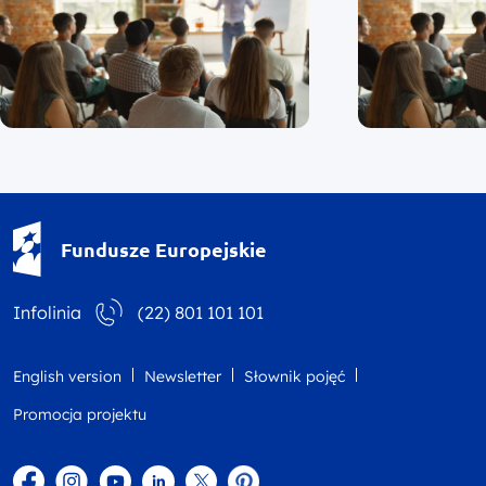
Fundusze Europejskie - logotyp
Fundusze Europejskie
Infolinia
(22) 801 101 101
English version
Newsletter
Słownik pojęć
Promocja projektu
Facebook
Instagram
YouTube
Linkedin
twitter
Pinterest