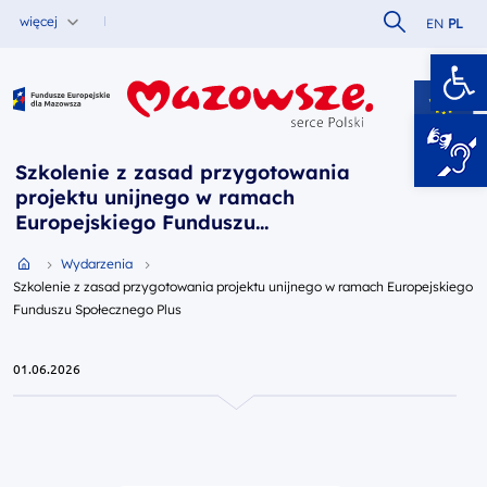
Szukaj w serw
więcej
EN
PL
Ot
Fundusze Europejskie dla Mazowsza
Szkolenie z zasad przygotowania
projektu unijnego w ramach
Europejskiego Funduszu
Społecznego Plus
Przejdź do strony głównej portalu
Wydarzenia
Szkolenie z zasad przygotowania projektu unijnego w ramach Europejskiego
Funduszu Społecznego Plus
01.06.2026