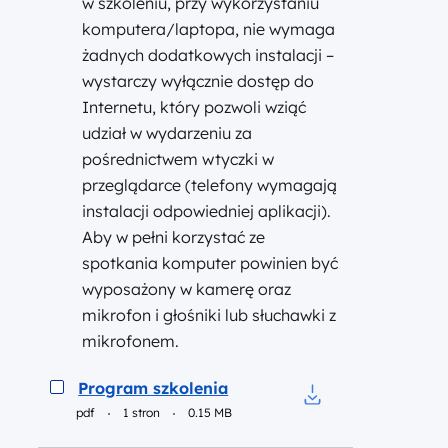
w szkoleniu, przy wykorzystaniu
komputera/laptopa, nie wymaga
żadnych dodatkowych instalacji –
wystarczy wyłącznie dostęp do
Internetu, który pozwoli wziąć
udział w wydarzeniu za
pośrednictwem wtyczki w
przeglądarce (telefony wymagają
instalacji odpowiedniej aplikacji).
Aby w pełni korzystać ze
spotkania komputer powinien być
wyposażony w kamerę oraz
mikrofon i głośniki lub słuchawki z
mikrofonem.
Podgląd
Program szkolenia
pdf
1 stron
0.15 MB
Pobierz do pliku P