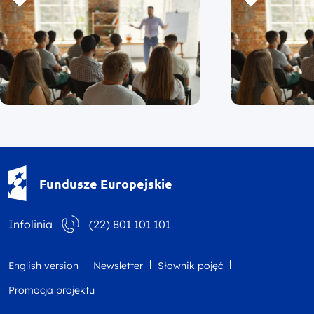
Fundusze Europejskie - logotyp
Fundusze Europejskie
Infolinia
(22) 801 101 101
English version
Newsletter
Słownik pojęć
Promocja projektu