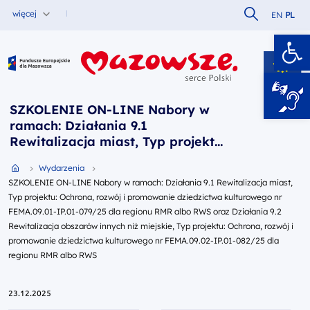
Szukaj w serw
więcej
EN
PL
Ot
Fundusze Europejskie dla Mazowsza
SZKOLENIE ON-LINE Nabory w
ramach: Działania 9.1
Rewitalizacja miast, Typ projektu:
Ochrona, rozwój i promowanie
Przejdź do strony głównej portalu
Wydarzenia
dziedzictwa kulturowego nr
SZKOLENIE ON-LINE Nabory w ramach: Działania 9.1 Rewitalizacja miast,
FEMA.09.01-IP.01-079/25 dla
Typ projektu: Ochrona, rozwój i promowanie dziedzictwa kulturowego nr
regionu RMR albo RWS oraz
FEMA.09.01-IP.01-079/25 dla regionu RMR albo RWS oraz Działania 9.2
Działania 9.2 Rewitalizacja
Rewitalizacja obszarów innych niż miejskie, Typ projektu: Ochrona, rozwój i
obszarów innych niż miejskie, Typ
promowanie dziedzictwa kulturowego nr FEMA.09.02-IP.01-082/25 dla
projektu: Ochrona, rozwój i
regionu RMR albo RWS
promowanie dziedzictwa
kulturowego nr FEMA.09.02-IP.01-
23.12.2025
082/25 dla regionu RMR albo RWS