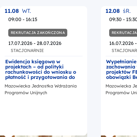
11.08
WT.
12.08
śR.
09:00 - 16:15
09:30 - 15:3
REKRUTACJA ZAKOŃCZONA
REKRUTACJ
17.07.2026 - 28.07.2026
16.07.2026 
STACJONARNIE
STACJONAR
Ewidencja księgowa w
Wypełnianie
projektach – od polityki
zachowania 
rachunkowości do wniosku o
projektów F
płatność i przygotowania do
obowiązki B
kontroli
okresie trwa
Mazowiecka Jednostka Wdrażania
Mazowiecka Je
z przedstaw
promocji Fu
Programów Unijnych
Programów Uni
Europejskic