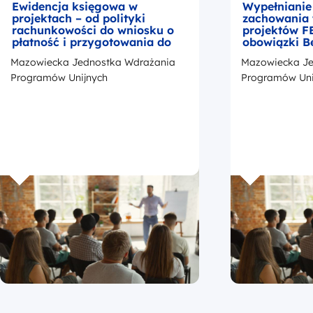
Ewidencja księgowa w
Wypełnianie
projektach – od polityki
zachowania 
rachunkowości do wniosku o
projektów F
płatność i przygotowania do
obowiązki B
kontroli
okresie trwa
Mazowiecka Jednostka Wdrażania
Mazowiecka Je
z przedstaw
promocji Fu
Programów Unijnych
Programów Uni
Europejskic