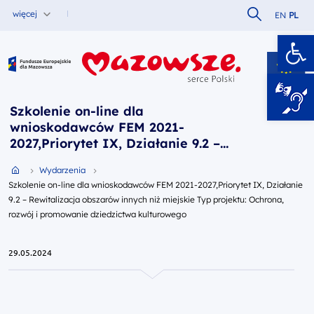
Szukaj w serw
więcej
EN
PL
Ot
Fundusze Europejskie dla Mazowsza
Szkolenie on-line dla
wnioskodawców FEM 2021-
2027,Priorytet IX, Działanie 9.2 –
Rewitalizacja obszarów innych niż
Przejdź do strony głównej portalu
Wydarzenia
miejskie Typ projektu: Ochrona,
Szkolenie on-line dla wnioskodawców FEM 2021-2027,Priorytet IX, Działanie
rozwój i promowanie dziedzictwa
9.2 – Rewitalizacja obszarów innych niż miejskie Typ projektu: Ochrona,
kulturowego
rozwój i promowanie dziedzictwa kulturowego
29.05.2024