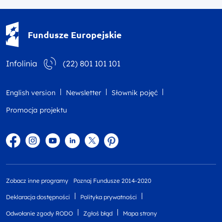
Fundusze Europejskie - logotyp
Fundusze Europejskie
Infolinia
(22) 801 101 101
English version
Newsletter
Słownik pojęć
Promocja projektu
Facebook
Instagram
YouTube
Linkedin
twitter
Pinterest
Zobacz inne programy
Poznaj Fundusze 2014-2020
Deklaracja dostępności
Polityka prywatności
Odwołanie zgody RODO
Zgłoś błąd
Mapa strony