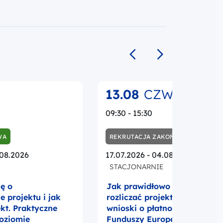
Poprzedni slajd
Następny slajd
13.08
CZW.
09:30 - 15:30
WA
REKRUTACJA ZAKOŃCZONA
.08.2026
17.07.2026 - 04.08.2026
STACJONARNIE
ię o
Jak prawidłowo realizować i
 projektu i jak
rozliczać projekt UE? Umowa
ekt. Praktyczne
wnioski o płatność i promocj
poziomie
Funduszy Europejskich w