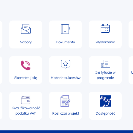
Nabory
Dokumenty
Wydarzenia
Instytucje w
U
Skontaktuj się
Historie sukcesów
programie
Kwalifikowalność
podatku VAT
Rozliczaj projekt
Dostępność