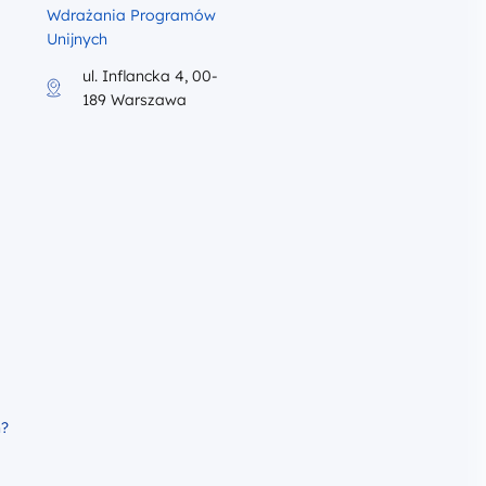
Wdrażania Programów
Unijnych
ul. Inflancka 4, 00-
189 Warszawa
iku program szkolenia
h?