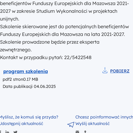
beneficjentów Funduszy Europejskich dla Mazowsza 2021-
2027 w zakresie Studium Wykonalności w projektach
unijnych.
Szkolenie skierowane jest do potencjalnych
beneficjentów
Funduszy Europejskich dla Mazowsza na lata 2021-2027.
Szkolenie prowadzone będzie przez eksperta
zewnętrznego.
Kontakt w przypadku pytań: 22/5422548
Podgląd
program szkolenia
POBIERZ
Pobierz do pl
pdf
2 stron
0.17 MB
Data publikacji 04.06.2025
Myślisz, że komuś się przyda?
Chcesz poinformować innyc
Udostępnij aktualność
Wyślij aktualność