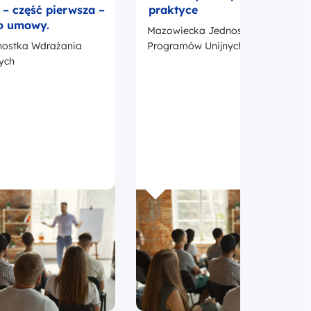
 część pierwsza –
praktyce
o umowy.
Mazowiecka Jednostka Wdrażania
ostka Wdrażania
Programów Unijnych
ych