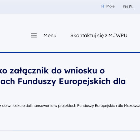
Moje
EN
PL
Moje
z nam
Menu
Skontaktuj się z MJWPU
sza
ko załącznik do wniosku o
tach Funduszy Europejskich dla
ik do wniosku o dofinansowanie w projektach Funduszy Europejskich dla Mazows