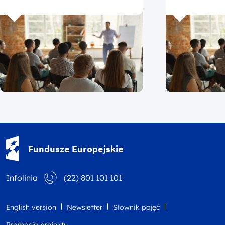
Fundusze Europejskie - logotyp
Fundusze Europejskie
Infolinia
(22) 801 101 101
English version
Newsletter
Słownik pojęć
Promocja projektu