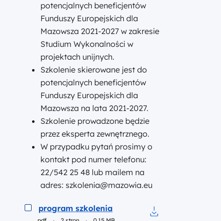
potencjalnych beneficjentów
Funduszy Europejskich dla
Mazowsza 2021-2027 w zakresie
Studium Wykonalności w
projektach unijnych.
Szkolenie skierowane jest do
potencjalnych
beneficjentów
Funduszy Europejskich dla
Mazowsza na lata 2021-2027.
Szkolenie prowadzone będzie
przez eksperta zewnętrznego.
W przypadku pytań prosimy o
kontakt pod numer telefonu:
22/542 25 48 lub mailem na
adres: szkolenia@mazowia.eu
Podgląd
program szkolenia
pdf
2 stron
0.15 MB