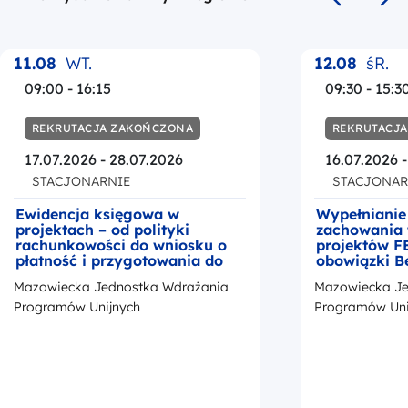
Poprzedni s
Na
11.08
WT.
12.08
śR.
09:00 - 16:15
09:30 - 15:3
REKRUTACJA ZAKOŃCZONA
REKRUTACJ
17.07.2026 - 28.07.2026
16.07.2026 
STACJONARNIE
STACJONAR
Ewidencja księgowa w
Wypełnianie
projektach – od polityki
zachowania 
rachunkowości do wniosku o
projektów F
płatność i przygotowania do
obowiązki B
kontroli
okresie trwa
Mazowiecka Jednostka Wdrażania
Mazowiecka Je
z przedstaw
promocji Fu
Programów Unijnych
Programów Uni
Europejskic