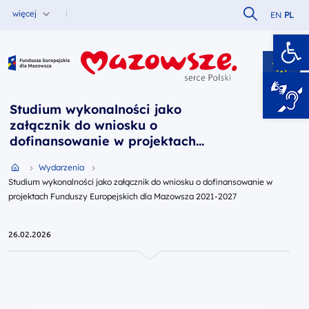
Szukaj w serw
więcej
EN
PL
Ot
Fundusze Europejskie dla Mazowsza
Studium wykonalności jako
załącznik do wniosku o
dofinansowanie w projektach
Funduszy Europejskich dla
Przejdź do strony głównej portalu
Wydarzenia
Mazowsza 2021-2027
Studium wykonalności jako załącznik do wniosku o dofinansowanie w
projektach Funduszy Europejskich dla Mazowsza 2021-2027
26.02.2026