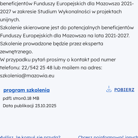
beneficjentów Funduszy Europejskich dla Mazowsza 2021-
2027 w zakresie Studium Wykonalności w projektach
unijnych.
Szkolenie skierowane jest do potencjalnych
beneficjentów
Funduszy Europejskich dla Mazowsza na lata 2021-2027.
Szkolenie prowadzone będzie przez eksperta
zewnętrznego.
W przypadku pytań prosimy o kontakt pod numer
telefonu: 22/542 25 48 lub mailem na adres:
szkolenia@mazowia.eu
Podgląd
program szkolenia
POBIERZ
Pobierz do pl
pdf
1 stron
0.18 MB
Data publikacji 23.10.2025
Myślisz, że komuś się przyda?
Chcesz poinformować innyc