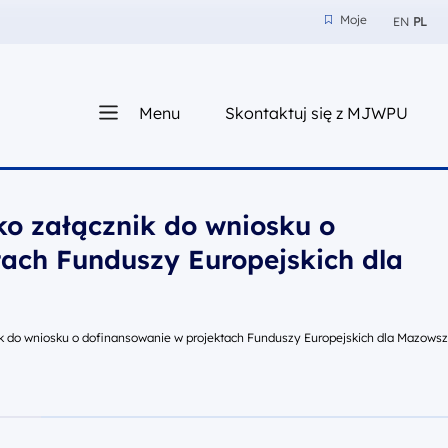
Moje
EN
PL
Moje
z nam
Menu
Skontaktuj się z MJWPU
sza
ko załącznik do wniosku o
tach Funduszy Europejskich dla
ik do wniosku o dofinansowanie w projektach Funduszy Europejskich dla Mazows