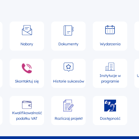
Nabory
Dokumenty
Wydarzenia
Instytucje w
U
Skontaktuj się
Historie sukcesów
programie
Kwalifikowalność
podatku VAT
Rozliczaj projekt
Dostępność