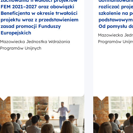
zachowania trwałości projektów
dofinansowanie
FEM 2021–2027 oraz obowiązki
rozliczać proj
Beneficjenta w okresie trwałości
szkolenie na 
projektu wraz z przedstawieniem
podstawowym –
zasad promocji Funduszy
Od pomysłu d
Europejskich
Mazowiecka Jedn
Mazowiecka Jednostka Wdrażania
Programów Unijn
Programów Unijnych