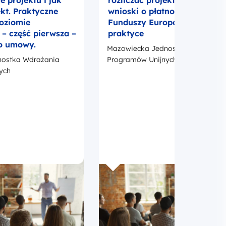
 projektu i jak
rozliczać projekt UE? Umowa
ekt. Praktyczne
wnioski o płatność i promocj
poziomie
Funduszy Europejskich w
 część pierwsza –
praktyce
o umowy.
Mazowiecka Jednostka Wdrażania
ostka Wdrażania
Programów Unijnych
ych