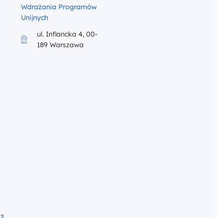
Wdrażania Programów
Unijnych
ul. Inflancka 4, 00-
189 Warszawa
iku program szkolenia
h?