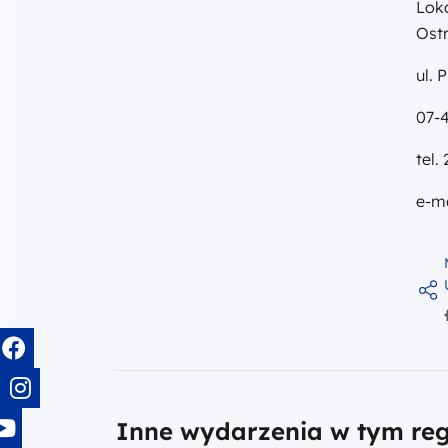
Lok
Ost
ul. 
07-
tel.
e-ma
Inne wydarzenia w tym reg