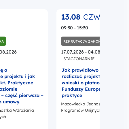
13.08
CZW.
09:30 - 15:30
WA
REKRUTACJA ZAKOŃCZONA
.08.2026
17.07.2026 - 04.08.2026
STACJONARNIE
ię o
Jak prawidłowo realizować i
 projektu i jak
rozliczać projekt UE? Umowa
ekt. Praktyczne
wnioski o płatność i promocj
poziomie
Funduszy Europejskich w
 część pierwsza –
praktyce
o umowy.
Mazowiecka Jednostka Wdrażania
ostka Wdrażania
Programów Unijnych
ych