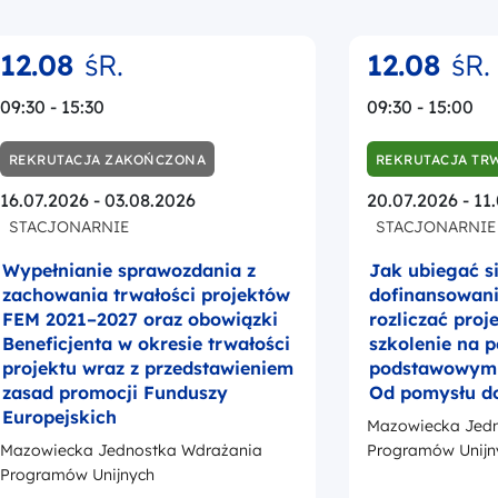
12.08
śR.
12.08
śR.
09:30 - 15:30
09:30 - 15:00
REKRUTACJA ZAKOŃCZONA
REKRUTACJA TR
16.07.2026 - 03.08.2026
20.07.2026 - 11
STACJONARNIE
STACJONARNIE
Wypełnianie sprawozdania z
Jak ubiegać s
zachowania trwałości projektów
dofinansowanie
FEM 2021–2027 oraz obowiązki
rozliczać proj
Beneficjenta w okresie trwałości
szkolenie na 
projektu wraz z przedstawieniem
podstawowym –
zasad promocji Funduszy
Od pomysłu d
Europejskich
Mazowiecka Jedn
Mazowiecka Jednostka Wdrażania
Programów Unijn
Programów Unijnych