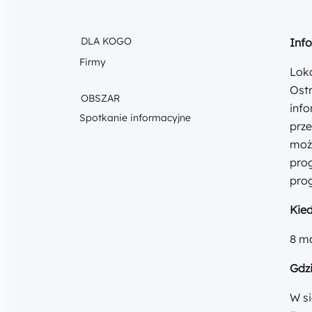
DLA KOGO
Inf
Firmy
Lok
Ostr
OBSZAR
info
Spotkanie informacyjne
prz
możl
pro
pro
Kie
8 ma
Gdz
W s