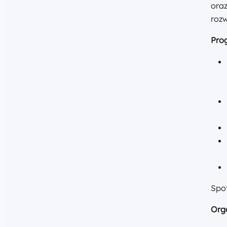
ora
rozw
Pro
Spot
Org