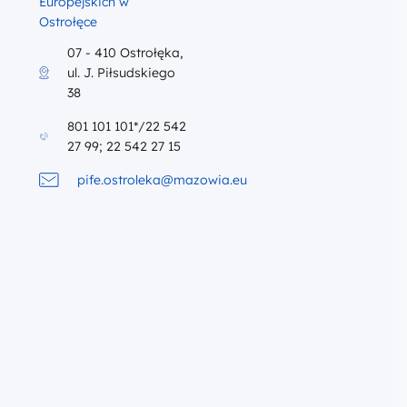
Europejskich w
Ostrołęce
07 - 410 Ostrołęka,
ul. J. Piłsudskiego
38
801 101 101*/22 542
27 99; 22 542 27 15
pife.ostroleka@mazowia.eu