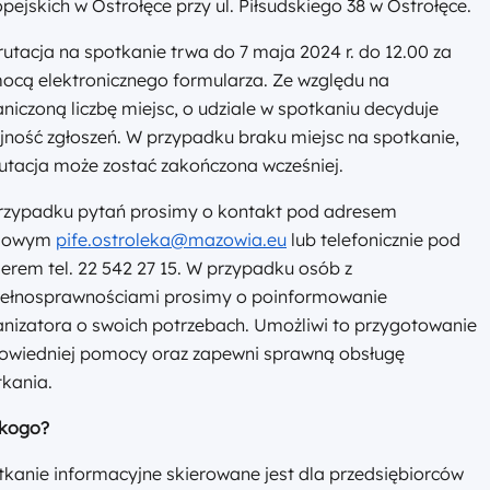
pejskich w Ostrołęce przy ul. Piłsudskiego 38 w Ostrołęce.
utacja na spotkanie trwa do 7 maja 2024 r. do 12.00 za
ocą elektronicznego formularza. Ze względu na
niczoną liczbę miejsc, o udziale w spotkaniu decyduje
jność zgłoszeń. W przypadku braku miejsc na spotkanie,
utacja może zostać zakończona wcześniej.
rzypadku pytań prosimy o kontakt pod adresem
lowym
pife.ostroleka@mazowia.eu
lub telefonicznie pod
rem tel. 22 542 27 15. W przypadku osób z
pełnosprawnościami prosimy o poinformowanie
nizatora o swoich potrzebach. Umożliwi to przygotowanie
owiedniej pomocy oraz zapewni sprawną obsługę
kania.
 kogo?
kanie informacyjne skierowane jest dla przedsiębiorców