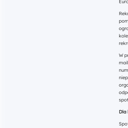
Euro
Rekr
pom
ogra
kole
rekr
W p
mai
nume
nie
orga
odp
spot
Dla
Spot