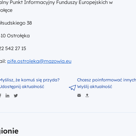
alny Punkt Informacyjny Funduszy Europejskich w
rołęce
Piłsudskiego 38
410 Ostrołęka
 22 542 27 15
il:
pife.ostroleka@mazowia.eu
Myślisz, że komuś się przyda?
Chcesz poinformować innyc
Udostępnij aktualność
Wyślij aktualność
ionie