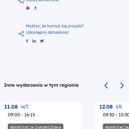
Myślisz, że komuś się przyda?
Udostępnij aktualność
Inne wydarzenia w tym regionie
Poprzedni s
Na
11.08
WT.
12.08
śR.
09:00 - 16:15
09:30 - 15:3
REKRUTACJA ZAKOŃCZONA
REKRUTACJ