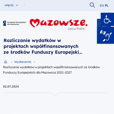
Szukaj w serw
więcej
EN
PL
Ot
Fundusze Europejskie dla Mazowsza
Rozliczanie wydatków w
projektach współfinansowanych
ze środków Funduszy Europejskich
dla Mazowsza 2021-2027
Przejdź do strony głównej portalu
Wydarzenia
Rozliczanie wydatków w projektach współfinansowanych ze środków
Funduszy Europejskich dla Mazowsza 2021-2027
02.07.2024