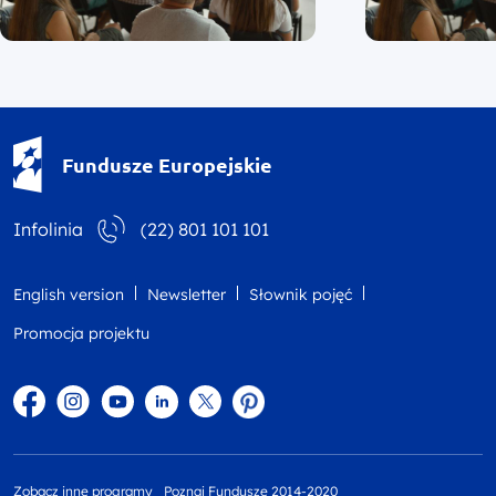
Fundusze Europejskie - logotyp
Fundusze Europejskie
Infolinia
(22) 801 101 101
English version
Newsletter
Słownik pojęć
Promocja projektu
Facebook
Instagram
YouTube
Linkedin
twitter
Pinterest
Zobacz inne programy
Poznaj Fundusze 2014-2020