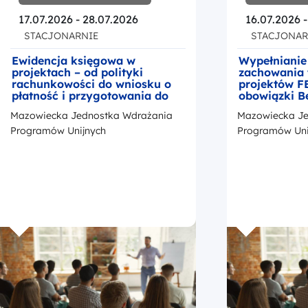
17.07.2026 - 28.07.2026
16.07.2026 
STACJONARNIE
STACJONAR
Ewidencja księgowa w
Wypełnianie
projektach – od polityki
zachowania 
rachunkowości do wniosku o
projektów F
płatność i przygotowania do
obowiązki B
kontroli
okresie trwa
Mazowiecka Jednostka Wdrażania
Mazowiecka Je
z przedstaw
promocji Fu
Programów Unijnych
Programów Uni
Europejskic