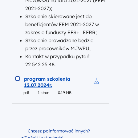
Mazowsza na lata 2021-2027 (FEM
2021-2027);
Szkolenie skierowane jest do
beneficjentów FEM 2021-2027 w
zakresie funduszy EFS+ i EFRR;
Szkolenie prowadzone będzie
przez pracowników MJWPU;
Kontakt w przypadku pytań:
22 542 25 48.
Podgląd
program szkolenia
12.07.2024r.
Pobierz do pliku pr
pdf
1 stron
0.19 MB
Chcesz poinformować innych?
Wyślij aktualność