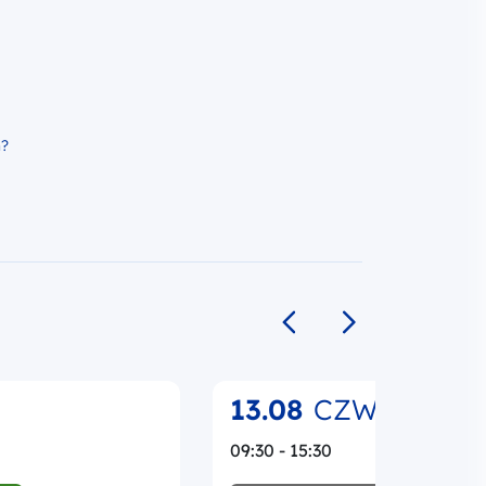
h?
Poprzedni slajd
Następny slajd
13.08
CZW.
09:30 - 15:30