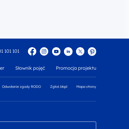
Facebook
Instagram
YouTube
Linkedin
twitter
Pinterest
01 101 101
er
Słownik pojęć
Promocja projektu
Odwołanie zgody RODO
Zgłoś błąd
Mapa strony