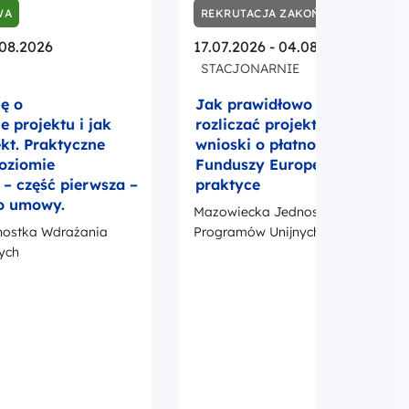
WA
REKRUTACJA ZAKOŃCZONA
.08.2026
17.07.2026 - 04.08.2026
STACJONARNIE
ię o
Jak prawidłowo realizować i
 projektu i jak
rozliczać projekt UE? Umowa
ekt. Praktyczne
wnioski o płatność i promocj
poziomie
Funduszy Europejskich w
 część pierwsza –
praktyce
o umowy.
Mazowiecka Jednostka Wdrażania
ostka Wdrażania
Programów Unijnych
ych