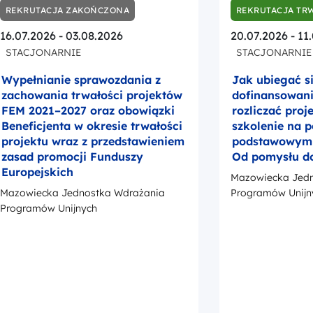
REKRUTACJA ZAKOŃCZONA
REKRUTACJA TR
16.07.2026 - 03.08.2026
20.07.2026 - 11
STACJONARNIE
STACJONARNIE
Wypełnianie sprawozdania z
Jak ubiegać s
zachowania trwałości projektów
dofinansowanie
FEM 2021–2027 oraz obowiązki
rozliczać proj
Beneficjenta w okresie trwałości
szkolenie na 
projektu wraz z przedstawieniem
podstawowym –
zasad promocji Funduszy
Od pomysłu d
Europejskich
Mazowiecka Jedn
Mazowiecka Jednostka Wdrażania
Programów Unijn
Programów Unijnych