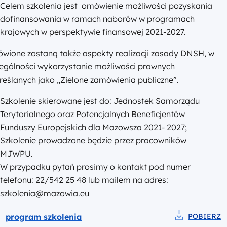
Celem szkolenia jest omówienie możliwości pozyskania
dofinansowania w ramach naborów w programach
krajowych w perspektywie finansowej 2021-2027.
wione zostaną także aspekty realizacji zasady DNSH, w
zególności wykorzystanie możliwości prawnych
eślanych jako „Zielone zamówienia publiczne”.
Szkolenie skierowane jest do: Jednostek Samorządu
Terytorialnego oraz Potencjalnych Beneficjentów
Funduszy Europejskich dla Mazowsza 2021- 2027;
Szkolenie prowadzone będzie przez pracowników
MJWPU.
W przypadku pytań prosimy o kontakt pod numer
telefonu: 22/542 25 48 lub mailem na adres:
szkolenia@mazowia.eu
Podgląd
program szkolenia
POBIERZ
Pobierz do pl