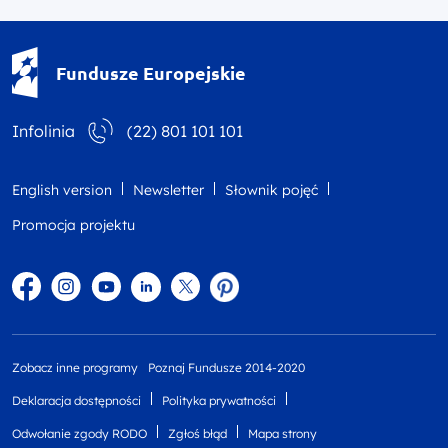
Fundusze Europejskie - logotyp
Fundusze Europejskie
Infolinia
(22) 801 101 101
English version
Newsletter
Słownik pojęć
Promocja projektu
Facebook
Instagram
YouTube
Linkedin
twitter
Pinterest
Zobacz inne programy
Poznaj Fundusze 2014-2020
Deklaracja dostępności
Polityka prywatności
Odwołanie zgody RODO
Zgłoś błąd
Mapa strony