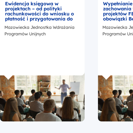
Ewidencja księgowa w
Wypełnianie
projektach – od polityki
zachowania 
rachunkowości do wniosku o
projektów F
płatność i przygotowania do
obowiązki B
kontroli
okresie trwa
Mazowiecka Jednostka Wdrażania
Mazowiecka Je
z przedstaw
promocji Fu
Programów Unijnych
Programów Uni
Europejskic