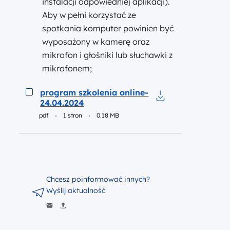
instalacji odpowiedniej aplikacji).
Aby w pełni korzystać ze
spotkania komputer powinien być
wyposażony w kamerę oraz
mikrofon i głośniki lub słuchawki z
mikrofonem;
Podgląd
program szkolenia online-
24.04.2024
Pobierz do pliku p
pdf
1 stron
0.18 MB
Chcesz poinformować innych?
Wyślij aktualność