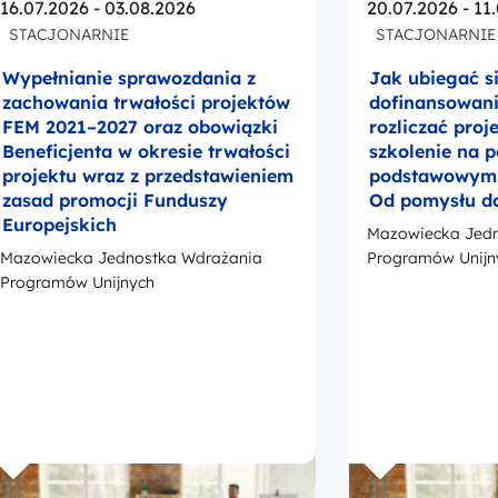
16.07.2026 - 03.08.2026
20.07.2026 - 11
STACJONARNIE
STACJONARNIE
Wypełnianie sprawozdania z
Jak ubiegać s
zachowania trwałości projektów
dofinansowanie
FEM 2021–2027 oraz obowiązki
rozliczać proj
Beneficjenta w okresie trwałości
szkolenie na 
projektu wraz z przedstawieniem
podstawowym –
zasad promocji Funduszy
Od pomysłu d
Europejskich
Mazowiecka Jedn
Mazowiecka Jednostka Wdrażania
Programów Unijn
Programów Unijnych