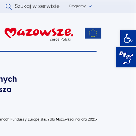
Szukaj w serwisie
Programy
Ot
i
jnych
sza
ramach Funduszy Europejskich dla Mazowsza na lata 2021-