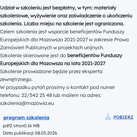
Udział w szkoleniu jest bezpłatny
,
w tym: materiały
szkoleniowe, wyżywienie oraz zaświadczenie o ukończeniu
szkolenia. Liczba miejsc na szkolenie jest ograniczona.
Celem szkolenia jest wsparcie beneficjentów Funduszy
Europejskich dla Mazowsza 2021-2027 w zakresie Prawa
Zamówień Publicznych w projektach unijnych.
Szkolenie skierowane jest do
beneficjentów Funduszy
Europejskich dla Mazowsza na lata 2021-2027
Szkolenie prowadzone będzie przez eksperta
zewnętrznego.
W przypadku pytań prosimy o kontakt pod numer
telefonu: 22/542 25 48 lub mailem na adres:
szkolenia@mazowia.eu
Podgląd
program szkolenia
POBIERZ
Pobierz do pl
pdf
2 stron
0.16 MB
Data publikacji 08.05.2026