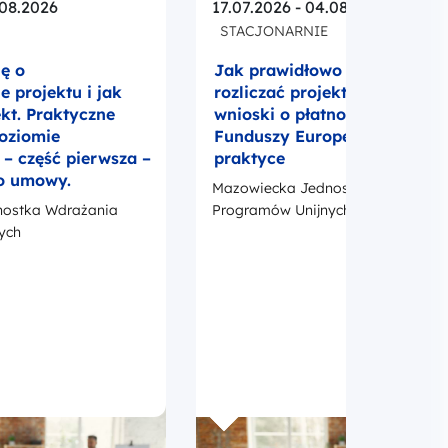
.08.2026
17.07.2026 - 04.08.2026
STACJONARNIE
ię o
Jak prawidłowo realizować i
 projektu i jak
rozliczać projekt UE? Umowa
ekt. Praktyczne
wnioski o płatność i promocj
poziomie
Funduszy Europejskich w
 część pierwsza –
praktyce
o umowy.
Mazowiecka Jednostka Wdrażania
ostka Wdrażania
Programów Unijnych
ych