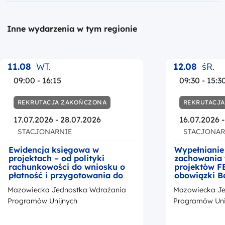
Inne wydarzenia w tym regionie
11.08
WT.
12.08
śR.
09:00 - 16:15
09:30 - 15:3
REKRUTACJA ZAKOŃCZONA
REKRUTACJ
17.07.2026 - 28.07.2026
16.07.2026 
STACJONARNIE
STACJONAR
Ewidencja księgowa w
Wypełnianie
projektach – od polityki
zachowania 
rachunkowości do wniosku o
projektów F
płatność i przygotowania do
obowiązki B
kontroli
okresie trwa
Mazowiecka Jednostka Wdrażania
Mazowiecka Je
z przedstaw
promocji Fu
Programów Unijnych
Programów Uni
Europejskic