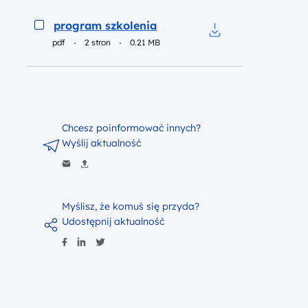
Podgląd
program szkolenia
pdf
2 stron
0.21 MB
Pobierz do pliku p
Chcesz poinformować innych?
Wyślij aktualność
Myślisz, że komuś się przyda?
Udostępnij aktualność