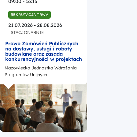
09:00 - 16:15
REKRUTACJA TRWA
21.07.2026 - 28.08.2026
STACJONARNIE
Prawo Zamówień Publicznych
na dostawy, usługi i roboty
budowlane oraz zasada
konkurencyjności w projektach
unijnych realizowanych w
Mazowiecka Jednostka Wdrażania
ramach Funduszy Europejskich
dla Mazowsza na lata 2021-
Programów Unijnych
2027