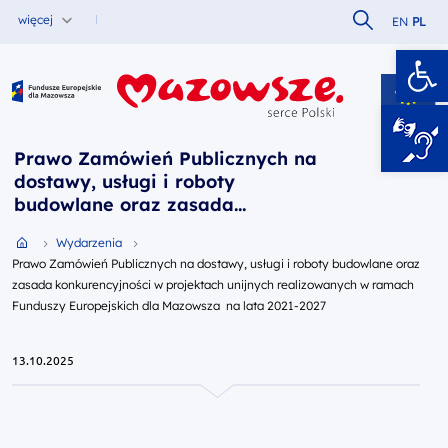
Szukaj w serw
więcej
EN
PL
Ot
Fundusze Europejskie dla Mazowsza
Prawo Zamówień Publicznych na
dostawy, usługi i roboty
budowlane oraz zasada
konkurencyjności w projektach
Przejdź do strony głównej portalu
Wydarzenia
unijnych realizowanych w ramach
Prawo Zamówień Publicznych na dostawy, usługi i roboty budowlane oraz
Funduszy Europejskich dla
zasada konkurencyjności w projektach unijnych realizowanych w ramach
Mazowsza na lata 2021-2027
Funduszy Europejskich dla Mazowsza na lata 2021-2027
13.10.2025