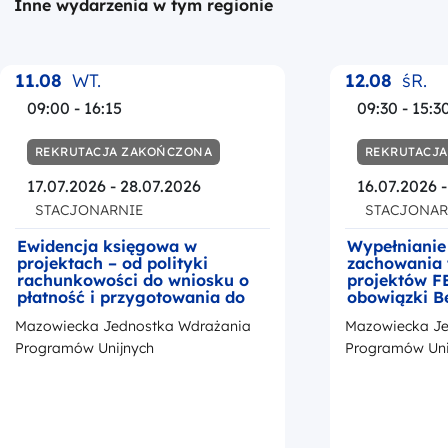
Inne wydarzenia w tym regionie
11.08
WT.
12.08
śR.
09:00 - 16:15
09:30 - 15:3
REKRUTACJA ZAKOŃCZONA
REKRUTACJ
17.07.2026 - 28.07.2026
16.07.2026 
STACJONARNIE
STACJONAR
Ewidencja księgowa w
Wypełnianie
projektach – od polityki
zachowania 
rachunkowości do wniosku o
projektów F
płatność i przygotowania do
obowiązki B
kontroli
okresie trwa
Mazowiecka Jednostka Wdrażania
Mazowiecka Je
z przedstaw
promocji Fu
Programów Unijnych
Programów Uni
Europejskic