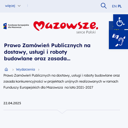
Szukaj w serw
więcej
EN
PL
Ot
Fundusze Europejskie dla Mazowsza
Prawo Zamówień Publicznych na
dostawy, usługi i roboty
budowlane oraz zasada
konkurencyjności w projektach
Przejdź do strony głównej portalu
Wydarzenia
unijnych realizowanych w ramach
Prawo Zamówień Publicznych na dostawy, usługi i roboty budowlane oraz
Funduszy Europejskich dla
zasada konkurencyjności w projektach unijnych realizowanych w ramach
Mazowsza na lata 2021-2027
Funduszy Europejskich dla Mazowsza na lata 2021-2027
22.04.2025