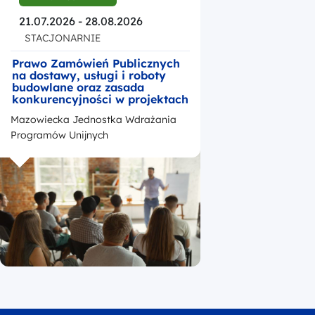
21.07.2026 - 28.08.2026
STACJONARNIE
Prawo Zamówień Publicznych
na dostawy, usługi i roboty
budowlane oraz zasada
konkurencyjności w projektach
unijnych realizowanych w
Mazowiecka Jednostka Wdrażania
ramach Funduszy Europejskich
dla Mazowsza na lata 2021-
Programów Unijnych
2027