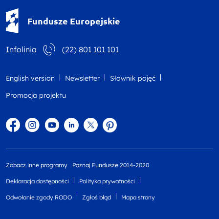
Fundusze Europejskie - logotyp
Fundusze Europejskie
Infolinia
(22) 801 101 101
English version
Newsletter
Słownik pojęć
Promocja projektu
Facebook
Instagram
YouTube
Linkedin
twitter
Pinterest
Zobacz inne programy
Poznaj Fundusze 2014-2020
Deklaracja dostępności
Polityka prywatności
Odwołanie zgody RODO
Zgłoś błąd
Mapa strony