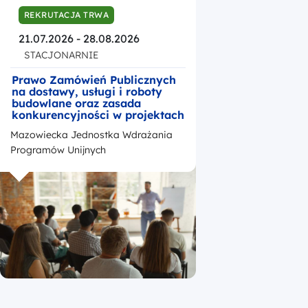
REKRUTACJA TRWA
21.07.2026 - 28.08.2026
STACJONARNIE
Prawo Zamówień Publicznych
na dostawy, usługi i roboty
budowlane oraz zasada
konkurencyjności w projektach
unijnych realizowanych w
Mazowiecka Jednostka Wdrażania
ramach Funduszy Europejskich
dla Mazowsza na lata 2021-
Programów Unijnych
2027