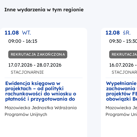
Inne wydarzenia w tym regionie
11.08
WT.
12.08
śR.
09:00 - 16:15
09:30 - 15:3
REKRUTACJA ZAKOŃCZONA
REKRUTACJ
17.07.2026 - 28.07.2026
16.07.2026 
STACJONARNIE
STACJONAR
Ewidencja księgowa w
Wypełnianie
projektach – od polityki
zachowania 
rachunkowości do wniosku o
projektów F
płatność i przygotowania do
obowiązki B
kontroli
okresie trwa
Mazowiecka Jednostka Wdrażania
Mazowiecka Je
z przedstaw
promocji Fu
Programów Unijnych
Programów Uni
Europejskic