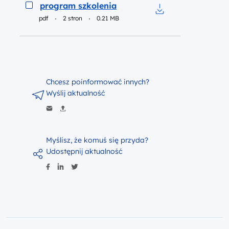
Podgląd
program szkolenia
pdf
2 stron
0.21 MB
Pobierz do pliku p
Chcesz poinformować innych?
Wyślij aktualność
Myślisz, że komuś się przyda?
Udostępnij aktualność