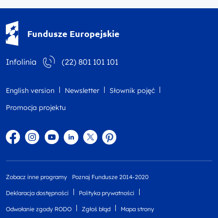
Fundusze Europejskie - logotyp
Fundusze Europejskie
Infolinia
(22) 801 101 101
English version
Newsletter
Słownik pojęć
Promocja projektu
Facebook
Instagram
YouTube
Linkedin
twitter
Pinterest
Zobacz inne programy
Poznaj Fundusze 2014-2020
Deklaracja dostępności
Polityka prywatności
Odwołanie zgody RODO
Zgłoś błąd
Mapa strony