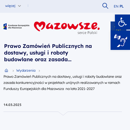
Szukaj w serw
więcej
EN
PL
Ot
Fundusze Europejskie dla Mazowsza
Prawo Zamówień Publicznych na
dostawy, usługi i roboty
budowlane oraz zasada
konkurencyjności w projektach
Przejdź do strony głównej portalu
Wydarzenia
unijnych realizowanych w ramach
Prawo Zamówień Publicznych na dostawy, usługi i roboty budowlane oraz
Funduszy Europejskich dla
zasada konkurencyjności w projektach unijnych realizowanych w ramach
Mazowsza na lata 2021-2027
Funduszy Europejskich dla Mazowsza na lata 2021-2027
14.03.2025