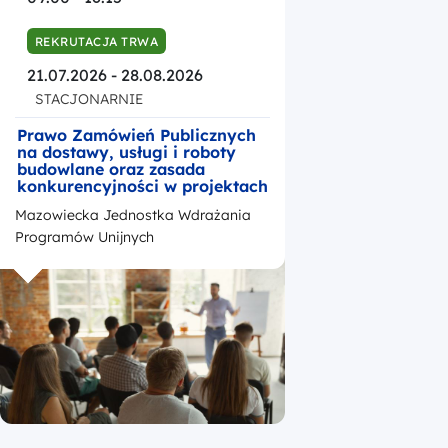
REKRUTACJA TRWA
21.07.2026 - 28.08.2026
STACJONARNIE
Prawo Zamówień Publicznych
na dostawy, usługi i roboty
budowlane oraz zasada
konkurencyjności w projektach
unijnych realizowanych w
Mazowiecka Jednostka Wdrażania
ramach Funduszy Europejskich
dla Mazowsza na lata 2021-
Programów Unijnych
2027