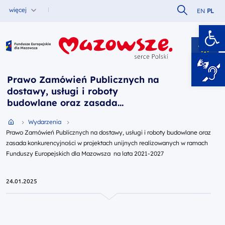
Szukaj w serw
więcej
EN
PL
Ot
Fundusze Europejskie dla Mazowsza
Prawo Zamówień Publicznych na
dostawy, usługi i roboty
budowlane oraz zasada
konkurencyjności w projektach
Przejdź do strony głównej portalu
Wydarzenia
unijnych realizowanych w ramach
Prawo Zamówień Publicznych na dostawy, usługi i roboty budowlane oraz
Funduszy Europejskich dla
zasada konkurencyjności w projektach unijnych realizowanych w ramach
Mazowsza na lata 2021-2027
Funduszy Europejskich dla Mazowsza na lata 2021-2027
24.01.2025