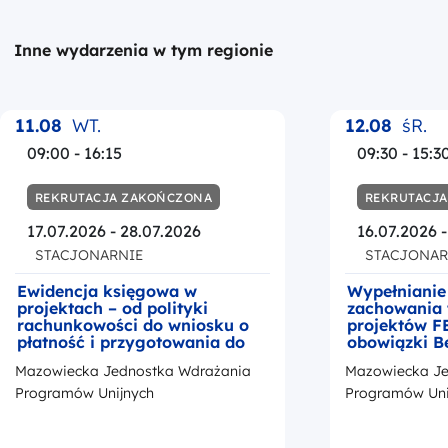
Inne wydarzenia w tym regionie
11.08
WT.
12.08
śR.
09:00 - 16:15
09:30 - 15:3
REKRUTACJA ZAKOŃCZONA
REKRUTACJ
17.07.2026 - 28.07.2026
16.07.2026 
STACJONARNIE
STACJONAR
Ewidencja księgowa w
Wypełnianie
projektach – od polityki
zachowania 
rachunkowości do wniosku o
projektów F
płatność i przygotowania do
obowiązki B
kontroli
okresie trwa
Mazowiecka Jednostka Wdrażania
Mazowiecka Je
z przedstaw
promocji Fu
Programów Unijnych
Programów Uni
Europejskic