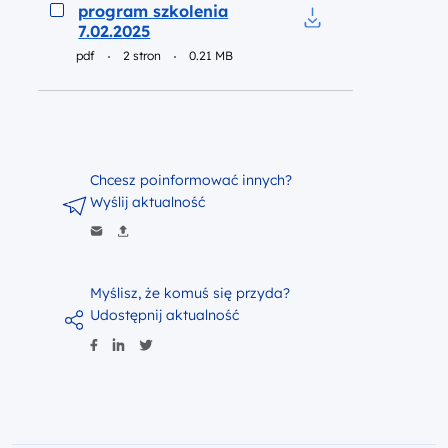
Podgląd
program szkolenia
7.02.2025
Pobierz do pliku p
pdf
2 stron
0.21 MB
Chcesz poinformować innych?
Wyślij aktualność
Myślisz, że komuś się przyda?
Udostępnij aktualność