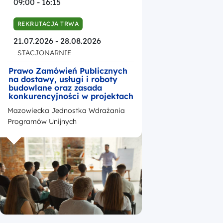
09:00 - 16:15
REKRUTACJA TRWA
21.07.2026 - 28.08.2026
STACJONARNIE
Prawo Zamówień Publicznych
na dostawy, usługi i roboty
budowlane oraz zasada
konkurencyjności w projektach
unijnych realizowanych w
Mazowiecka Jednostka Wdrażania
ramach Funduszy Europejskich
dla Mazowsza na lata 2021-
Programów Unijnych
2027