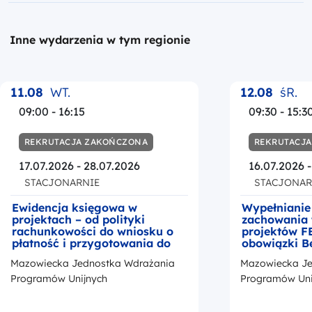
Inne wydarzenia w tym regionie
11.08
WT.
12.08
śR.
09:00 - 16:15
09:30 - 15:3
REKRUTACJA ZAKOŃCZONA
REKRUTACJ
17.07.2026 - 28.07.2026
16.07.2026 
STACJONARNIE
STACJONAR
Ewidencja księgowa w
Wypełnianie
projektach – od polityki
zachowania 
rachunkowości do wniosku o
projektów F
płatność i przygotowania do
obowiązki B
kontroli
okresie trwa
Mazowiecka Jednostka Wdrażania
Mazowiecka Je
z przedstaw
promocji Fu
Programów Unijnych
Programów Uni
Europejskic