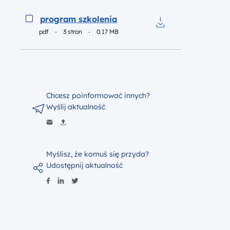
Podgląd
program szkolenia
pdf
3 stron
0.17 MB
Pobierz do pliku p
Chcesz poinformować innych?
Wyślij aktualność
Myślisz, że komuś się przyda?
Udostępnij aktualność