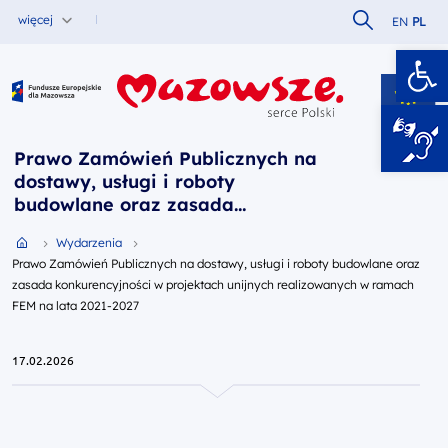
Szukaj w serw
więcej
EN
PL
Ot
Fundusze Europejskie dla Mazowsza
Prawo Zamówień Publicznych na
dostawy, usługi i roboty
budowlane oraz zasada
konkurencyjności w projektach
Przejdź do strony głównej portalu
Wydarzenia
unijnych realizowanych w ramach
Prawo Zamówień Publicznych na dostawy, usługi i roboty budowlane oraz
FEM na lata 2021-2027
zasada konkurencyjności w projektach unijnych realizowanych w ramach
FEM na lata 2021-2027
17.02.2026