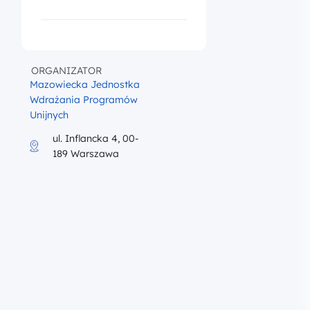
Unijnych
ul. Inflancka 4, 00-
189 Warszawa
iku program szkolenia
h?