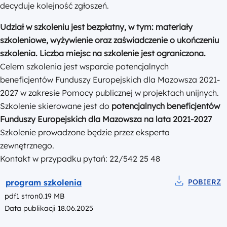
2027 w zakresie Pomocy publicznej w projektach unijnych.
Szkolenie skierowane jest do
potencjalnych
beneficjentów
Funduszy Europejskich dla Mazowsza na lata 2021-2027
Szkolenie prowadzone będzie przez eksperta
zewnętrznego.
Kontakt w przypadku pytań: 22/542 25 48
Podgląd
program szkolenia
POBIERZ
Pobierz do pl
pdf
1 stron
0.19 MB
Data publikacji 18.06.2025
Myślisz, że komuś się przyda?
Chcesz poinformować innyc
Udostępnij aktualność
Wyślij aktualność