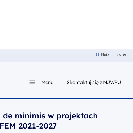
Moje
EN
PL
Moje
z nam
Menu
Skontaktuj się z MJWPU
sza
 de minimis w projektach
 FEM 2021-2027
s w projektach realizowanych w ramach FEM 2021-2027