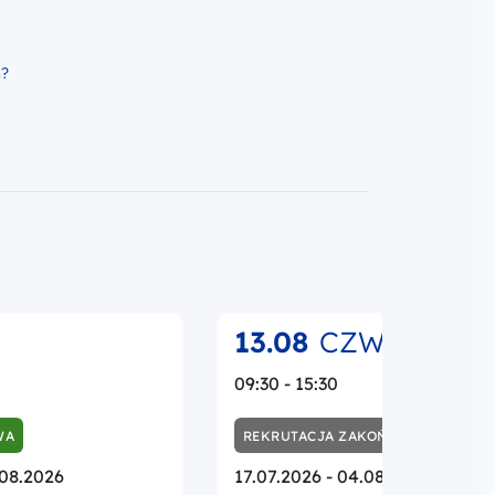
13.08
CZW.
09:30 - 15:30
WA
REKRUTACJA ZAKOŃCZONA
.08.2026
17.07.2026 - 04.08.2026
STACJONARNIE
ię o
Jak prawidłowo realizować i
 projektu i jak
rozliczać projekt UE? Umowa
ekt. Praktyczne
wnioski o płatność i promocj
poziomie
Funduszy Europejskich w
 część pierwsza –
praktyce
o umowy.