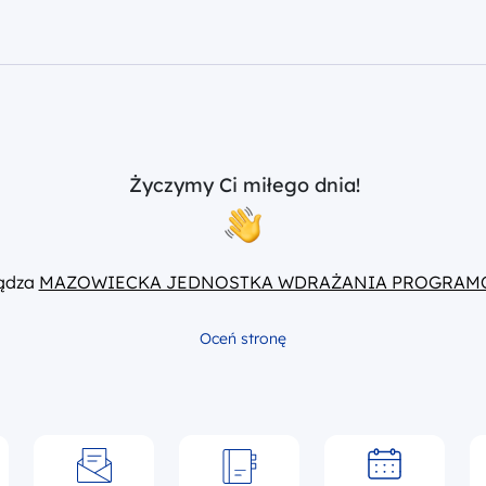
Życzymy Ci miłego dnia!
ządza
MAZOWIECKA JEDNOSTKA WDRAŻANIA PROGRAM
Oceń stronę
Nabory
Dokumenty
Wydarzenia
Instytucje w
U
Skontaktuj się
Historie sukcesów
programie