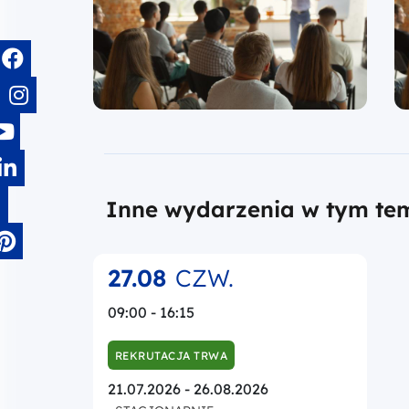
Inne wydarzenia w tym te
27.08
CZW.
09:00 - 16:15
REKRUTACJA TRWA
21.07.2026 - 26.08.2026
STACJONARNIE
Pomoc publiczna i pomoc de
minimis w projektach
realizowanych w ramach FEM
2021-2027
Mazowiecka Jednostka Wdrażania
Programów Unijnych