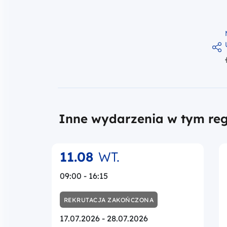
Inne wydarzenia w tym reg
11.08
WT.
09:00 - 16:15
REKRUTACJA ZAKOŃCZONA
17.07.2026 - 28.07.2026
STACJONARNIE
Ewidencja księgowa w
projektach – od polityki
rachunkowości do wniosku o
płatność i przygotowania do
kontroli