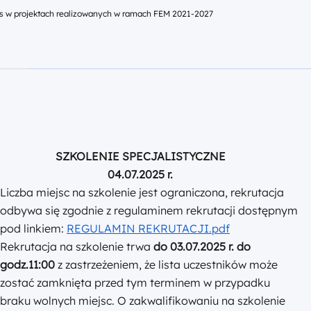
SZKOLENIE SPECJALISTYCZNE
04.07.2025 r.
Liczba miejsc na szkolenie jest ograniczona, rekrutacja
odbywa się zgodnie z regulaminem rekrutacji dostępnym
pod linkiem:
REGULAMIN REKRUTACJI.pdf
Rekrutacja na szkolenie trwa
do 03.07.2025 r. do
godz.11:00
z zastrzeżeniem, że lista uczestników może
zostać zamknięta przed tym terminem w przypadku
braku wolnych miejsc. O zakwalifikowaniu na szkolenie
decyduje kolejność zgłoszeń.
Udział w szkoleniu jest bezpłatny
,
w tym: materiały
szkoleniowe, wyżywienie oraz zaświadczenie o ukończeniu
szkolenia. Liczba miejsc na szkolenie jest ograniczona.
Celem szkolenia jest wsparcie potencjalnych
beneficjentów Funduszy Europejskich dla Mazowsza 2021-