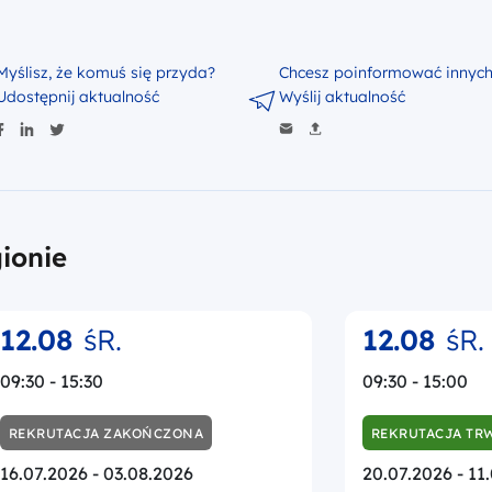
ionie
12.08
śR.
12.08
śR.
09:30 - 15:30
09:30 - 15:00
REKRUTACJA ZAKOŃCZONA
REKRUTACJA TR
16.07.2026 - 03.08.2026
20.07.2026 - 11
STACJONARNIE
STACJONARNIE
Wypełnianie sprawozdania z
Jak ubiegać s
zachowania trwałości projektów
dofinansowanie
FEM 2021–2027 oraz obowiązki
rozliczać proj
Beneficjenta w okresie trwałości
szkolenie na 
projektu wraz z przedstawieniem
podstawowym –
zasad promocji Funduszy
Od pomysłu d