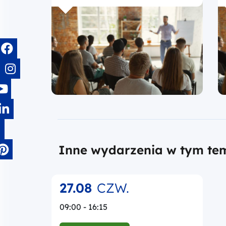
Inne wydarzenia w tym te
27.08
CZW.
09:00 - 16:15
REKRUTACJA TRWA
21.07.2026 - 26.08.2026
STACJONARNIE
Pomoc publiczna i pomoc de
minimis w projektach
realizowanych w ramach FEM
2021-2027