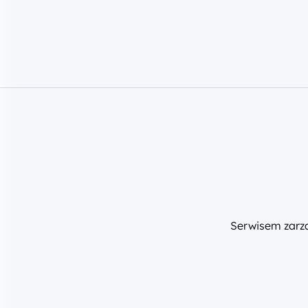
Serwisem zar
Szukaj wsparcia