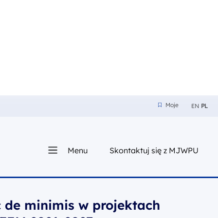
Moje
EN
PL
Moje
z nam
Menu
Skontaktuj się z MJWPU
sza
 de minimis w projektach
 FEM 2021-2027
s w projektach realizowanych w ramach FEM 2021-2027