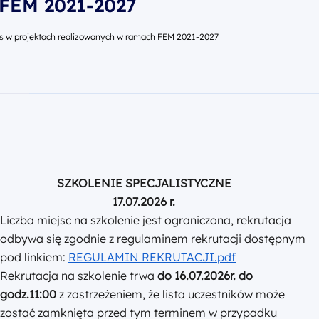
SZKOLENIE SPECJALISTYCZNE
17.07.2026 r.
Liczba miejsc na szkolenie jest ograniczona, rekrutacja
odbywa się zgodnie z regulaminem rekrutacji dostępnym
pod linkiem:
REGULAMIN REKRUTACJI.pdf
Rekrutacja na szkolenie trwa
do 16.07.2026r. do
godz.11:00
z zastrzeżeniem, że lista uczestników może
zostać zamknięta przed tym terminem w przypadku
braku wolnych miejsc. O zakwalifikowaniu na szkolenie
decyduje kolejność zgłoszeń.
Udział w szkoleniu jest bezpłatny
,
w tym: materiały
szkoleniowe, wyżywienie oraz zaświadczenie o ukończeniu
szkolenia. Liczba miejsc na szkolenie jest ograniczona.
Celem szkolenia jest wsparcie potencjalnych
beneficjentów Funduszy Europejskich dla Mazowsza 2021-