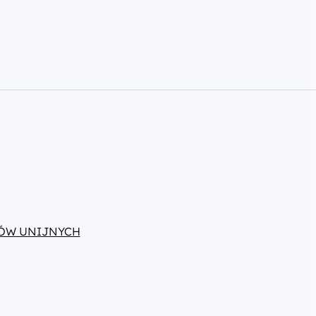
ÓW UNIJNYCH
Aktualności
chwały KM FEM