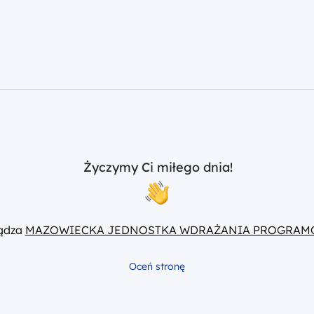
Życzymy Ci miłego dnia!
ządza
MAZOWIECKA JEDNOSTKA WDRAŻANIA PROGRAM
Oceń stronę
Nabory
Dokumenty
Wydarzenia
Instytucje w
U