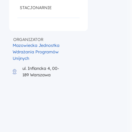
Unijnych
ul. Inflancka 4, 00-
189 Warszawa
iku program szkolenia
h?