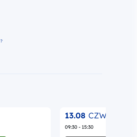
13.08
CZW.
09:30 - 15:30
WA
REKRUTACJA ZAKOŃCZONA
.08.2026
17.07.2026 - 04.08.2026
STACJONARNIE
ię o
Jak prawidłowo realizować i
 projektu i jak
rozliczać projekt UE? Umowa
ekt. Praktyczne
wnioski o płatność i promocj
poziomie
Funduszy Europejskich w