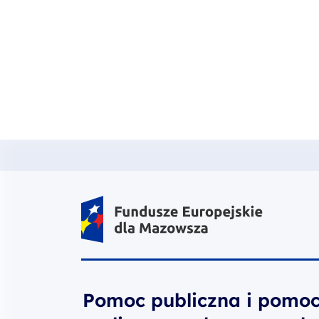
Fundusze Europejskie dla Mazow
Pomoc publiczna i pomoc
realizowanych w ramach
Przejdź do strony głównej portalu
Wydarzenia
Pomoc publiczna i pomoc de minimi
17.06.2026