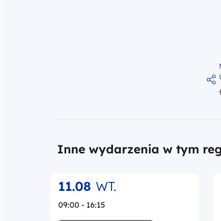
Inne wydarzenia w tym reg
11.08
WT.
09:00 - 16:15
REKRUTACJA ZAKOŃCZONA
17.07.2026 - 28.07.2026
STACJONARNIE
Ewidencja księgowa w
projektach – od polityki
rachunkowości do wniosku o
płatność i przygotowania do