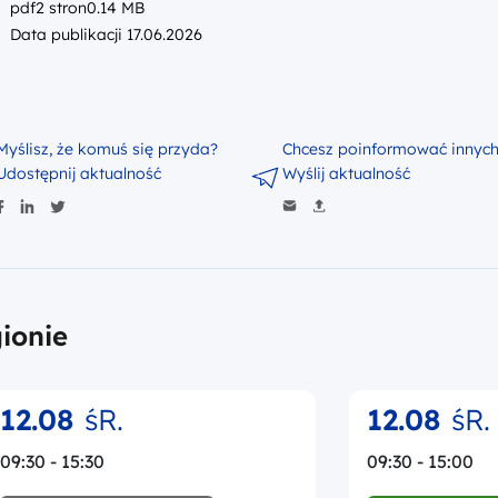
ionie
12.08
śR.
12.08
śR.
09:30 - 15:30
09:30 - 15:00
REKRUTACJA ZAKOŃCZONA
REKRUTACJA TR
16.07.2026 - 03.08.2026
20.07.2026 - 11
STACJONARNIE
STACJONARNIE
Wypełnianie sprawozdania z
Jak ubiegać s
zachowania trwałości projektów
dofinansowanie
FEM 2021–2027 oraz obowiązki
rozliczać proj
Beneficjenta w okresie trwałości
szkolenie na 