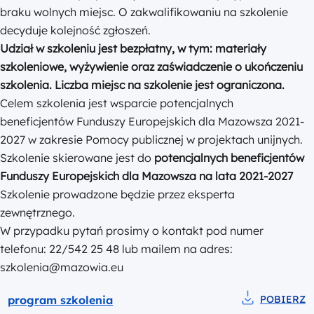
2027 w zakresie Pomocy publicznej w projektach unijnych.
Szkolenie skierowane jest do
potencjalnych
beneficjentów
Funduszy Europejskich dla Mazowsza na lata 2021-2027
Szkolenie prowadzone będzie przez eksperta
zewnętrznego.
W przypadku pytań prosimy o kontakt pod numer
telefonu: 22/542 25 48 lub mailem na adres:
szkolenia@mazowia.eu
Podgląd
program szkolenia
POBIERZ
Pobierz do pl
pdf
2 stron
0.14 MB
Data publikacji 17.06.2026
Myślisz, że komuś się przyda?
Chcesz poinformować innyc
Udostępnij aktualność
Wyślij aktualność