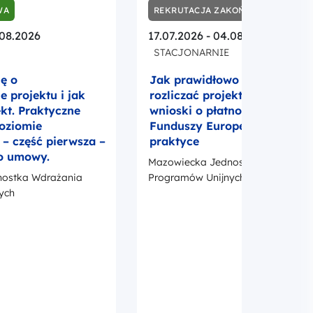
 część pierwsza –
praktyce
o umowy.
Mazowiecka Jednostka Wdrażania
ostka Wdrażania
Programów Unijnych
ych