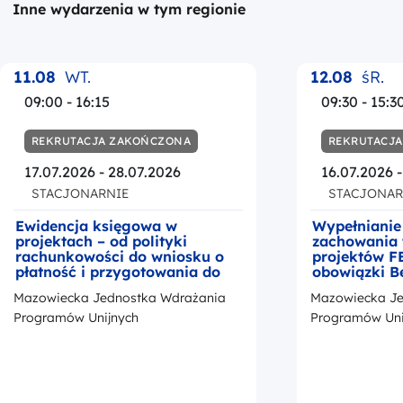
Inne wydarzenia w tym regionie
11.08
WT.
12.08
śR.
09:00 - 16:15
09:30 - 15:3
REKRUTACJA ZAKOŃCZONA
REKRUTACJ
17.07.2026 - 28.07.2026
16.07.2026 
STACJONARNIE
STACJONAR
Ewidencja księgowa w
Wypełnianie
projektach – od polityki
zachowania 
rachunkowości do wniosku o
projektów F
płatność i przygotowania do
obowiązki B
kontroli
okresie trwa
Mazowiecka Jednostka Wdrażania
Mazowiecka Je
z przedstaw
promocji Fu
Programów Unijnych
Programów Uni
Europejskic