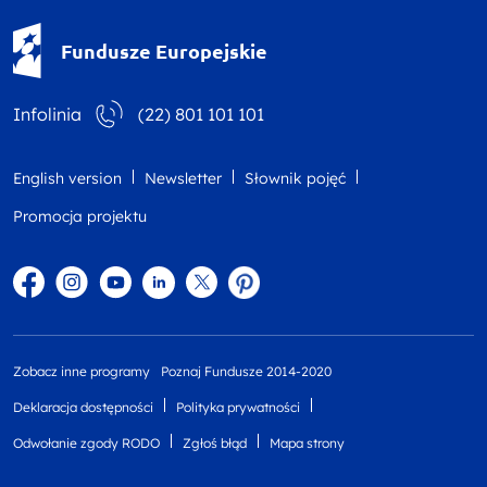
Fundusze Europejskie - logotyp
Fundusze Europejskie
Infolinia
(22) 801 101 101
English version
Newsletter
Słownik pojęć
Promocja projektu
Facebook
Instagram
YouTube
Linkedin
twitter
Pinterest
Zobacz inne programy
Poznaj Fundusze 2014-2020
Deklaracja dostępności
Polityka prywatności
Odwołanie zgody RODO
Zgłoś błąd
Mapa strony