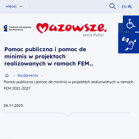
Szukaj w serw
więcej
EN
PL
Ot
Fundusze Europejskie dla Mazowsza
Pomoc publiczna i pomoc de
minimis w projektach
realizowanych w ramach FEM
2021-2027
Przejdź do strony głównej portalu
Wydarzenia
Pomoc publiczna i pomoc de minimis w projektach realizowanych w ramach
FEM 2021-2027
26.11.2025