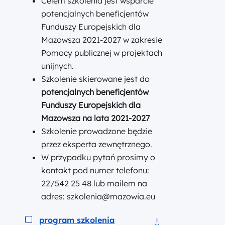
Celem szkolenia jest wsparcie
potencjalnych beneficjentów
Funduszy Europejskich dla
Mazowsza 2021-2027 w zakresie
Pomocy publicznej w projektach
unijnych.
Szkolenie skierowane jest do
potencjalnych
beneficjentów
Funduszy Europejskich dla
Mazowsza na lata 2021-2027
Szkolenie prowadzone będzie
przez eksperta zewnętrznego.
W przypadku pytań prosimy o
kontakt pod numer telefonu:
22/542 25 48 lub mailem na
adres: szkolenia@mazowia.eu
Podgląd
program szkolenia