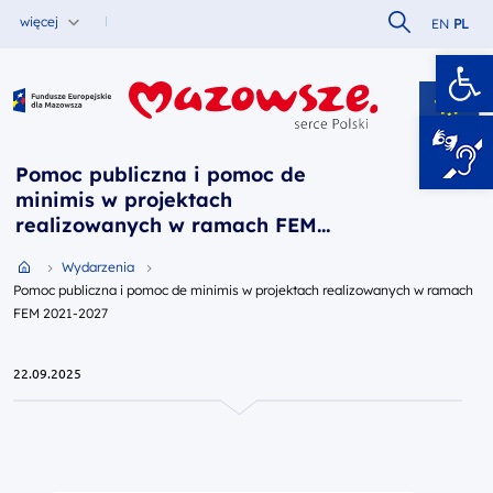
Szukaj w serw
więcej
EN
PL
Ot
Fundusze Europejskie dla Mazowsza
Pomoc publiczna i pomoc de
minimis w projektach
realizowanych w ramach FEM
2021-2027
Przejdź do strony głównej portalu
Wydarzenia
Pomoc publiczna i pomoc de minimis w projektach realizowanych w ramach
FEM 2021-2027
22.09.2025