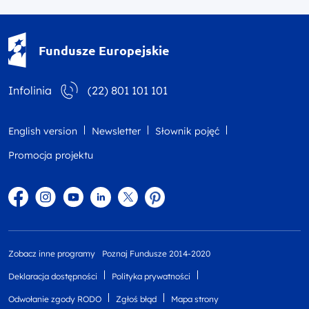
Fundusze Europejskie - logotyp
Fundusze Europejskie
Infolinia
(22) 801 101 101
English version
Newsletter
Słownik pojęć
Promocja projektu
Facebook
Instagram
YouTube
Linkedin
twitter
Pinterest
Zobacz inne programy
Poznaj Fundusze 2014-2020
Deklaracja dostępności
Polityka prywatności
Odwołanie zgody RODO
Zgłoś błąd
Mapa strony