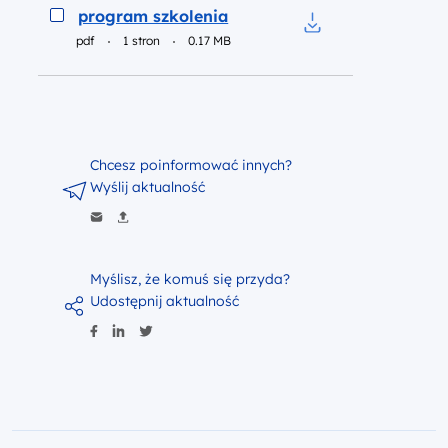
Podgląd
program szkolenia
pdf
1 stron
0.17 MB
Pobierz do pliku p
Chcesz poinformować innych?
Wyślij aktualność
Myślisz, że komuś się przyda?
Udostępnij aktualność