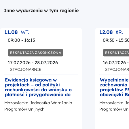
Inne wydarzenia w tym regionie
11.08
WT.
12.08
śR.
09:00 - 16:15
09:30 - 15:3
REKRUTACJA ZAKOŃCZONA
REKRUTACJ
17.07.2026 - 28.07.2026
16.07.2026 
STACJONARNIE
STACJONAR
Ewidencja księgowa w
Wypełnianie
projektach – od polityki
zachowania 
rachunkowości do wniosku o
projektów F
płatność i przygotowania do
obowiązki B
kontroli
okresie trwa
Mazowiecka Jednostka Wdrażania
Mazowiecka Je
z przedstaw
promocji Fu
Programów Unijnych
Programów Uni
Europejskic