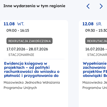
Inne wydarzenia w tym regionie
Poprzedni s
Na
11.08
WT.
12.08
śR.
09:00 - 16:15
09:30 - 15:3
REKRUTACJA ZAKOŃCZONA
REKRUTACJ
17.07.2026 - 28.07.2026
16.07.2026 
STACJONARNIE
STACJONAR
Ewidencja księgowa w
Wypełnianie
projektach – od polityki
zachowania 
rachunkowości do wniosku o
projektów F
płatność i przygotowania do
obowiązki B
kontroli
okresie trwa
Mazowiecka Jednostka Wdrażania
Mazowiecka Je
z przedstaw
promocji Fu
Programów Unijnych
Programów Uni
Europejskic