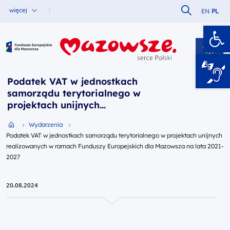
Szukaj w serw
więcej
EN
PL
Ot
Fundusze Europejskie dla Mazowsza
Podatek VAT w jednostkach
samorządu terytorialnego w
projektach unijnych
realizowanych w ramach
Przejdź do strony głównej portalu
Wydarzenia
Funduszy Europejskich dla
Podatek VAT w jednostkach samorządu terytorialnego w projektach unijnych
Mazowsza na lata 2021-2027
realizowanych w ramach Funduszy Europejskich dla Mazowsza na lata 2021-
2027
20.08.2024