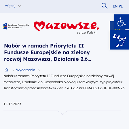
Szukaj w serw
więcej
EN
PL
Ot
Fundusze Europejskie dla Mazowsza
Nabór w ramach Priorytetu II
Fundusze Europejskie na zielony
rozwój Mazowsza, Działanie 2.6
Gospodarka o obiegu
Przejdź do strony głównej portalu
Wydarzenia
zamkniętym, typ projektów:
Nabór w ramach Priorytetu II Fundusze Europejskie na zielony rozwój
Transformacja przedsiębiorstw w
Mazowsza, Działanie 2.6 Gospodarka o obiegu zamkniętym, typ projektów:
kierunku GOZ nr FEMA.02.06-
Transformacja przedsiębiorstw w kierunku GOZ nr FEMA.02.06-IP.01-009/23
IP.01-009/23
12.12.2023