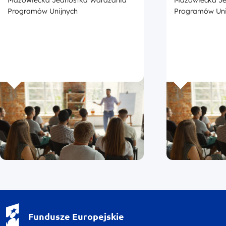
z przedstaw
promocji Fu
Programów Unijnych
Programów Uni
Europejskic
Fundusze Europejskie - logotyp
Fundusze Europejskie