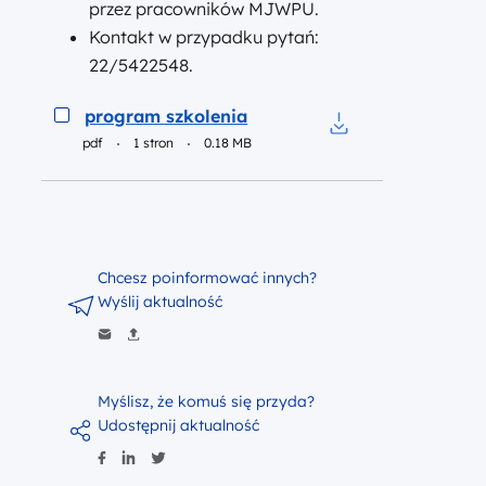
przez pracowników MJWPU.
Kontakt w przypadku pytań:
22/5422548.
Podgląd
program szkolenia
pdf
1 stron
0.18 MB
Pobierz do pliku p
Chcesz poinformować innych?
Wyślij aktualność
Myślisz, że komuś się przyda?
Udostępnij aktualność