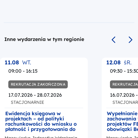
Inne wydarzenia w tym regionie
Poprzedni s
Na
11.08
WT.
12.08
śR.
09:00 - 16:15
09:30 - 15:3
REKRUTACJA ZAKOŃCZONA
REKRUTACJ
17.07.2026 - 28.07.2026
16.07.2026 
STACJONARNIE
STACJONAR
Ewidencja księgowa w
Wypełnianie
projektach – od polityki
zachowania 
rachunkowości do wniosku o
projektów F
płatność i przygotowania do
obowiązki B
kontroli
okresie trwa
Mazowiecka Jednostka Wdrażania
Mazowiecka Je