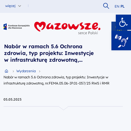
Szukaj w serw
więcej
EN
PL
Ot
Fundusze Europejskie dla Mazowsza
Nabór w ramach 5.6 Ochrona
zdrowia, typ projektu: Inwestycje
w infrastrukturę zdrowotną,
nr.FEMA.05.06-IP.01-057/25 RWS i
Przejdź do strony głównej portalu
Wydarzenia
RMR
Nabór w ramach 5.6 Ochrona zdrowia, typ projektu: Inwestycje w
infrastrukturę zdrowotną, nr.FEMA.05.06-IP.01-057/25 RWS i RMR
05.05.2025