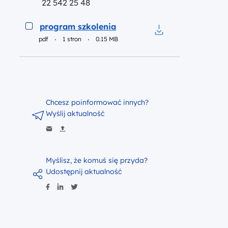
22 542 25 48
Podgląd
program szkolenia
pdf
1 stron
0.15 MB
Pobierz do pliku p
Chcesz poinformować innych?
Wyślij aktualność
Myślisz, że komuś się przyda?
Udostępnij aktualność