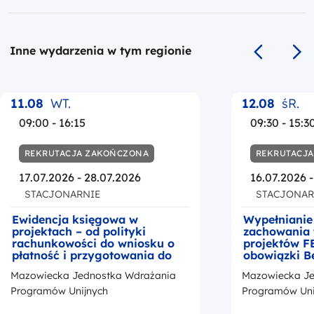
Inne wydarzenia w tym regionie
Poprzedni s
Na
11.08
WT.
12.08
śR.
09:00 - 16:15
09:30 - 15:3
REKRUTACJA ZAKOŃCZONA
REKRUTACJ
17.07.2026 - 28.07.2026
16.07.2026 
STACJONARNIE
STACJONAR
Ewidencja księgowa w
Wypełnianie
projektach – od polityki
zachowania 
rachunkowości do wniosku o
projektów F
płatność i przygotowania do
obowiązki B
kontroli
okresie trwa
Mazowiecka Jednostka Wdrażania
Mazowiecka Je
z przedstaw
promocji Fu
Programów Unijnych
Programów Uni
Europejskic