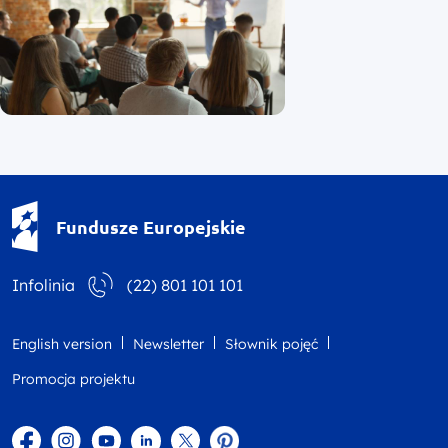
Fundusze Europejskie - logotyp
Fundusze Europejskie
Infolinia
(22) 801 101 101
English version
Newsletter
Słownik pojęć
Promocja projektu
Facebook
Instagram
YouTube
Linkedin
twitter
Pinterest