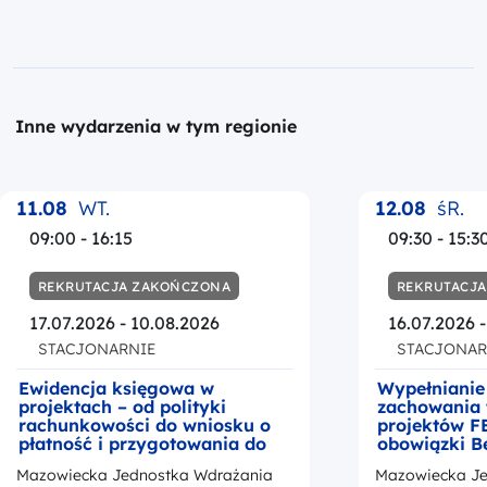
Inne wydarzenia w tym regionie
11.08
WT.
12.08
śR.
09:00 - 16:15
09:30 - 15:3
REKRUTACJA ZAKOŃCZONA
REKRUTACJ
17.07.2026 - 10.08.2026
16.07.2026 
STACJONARNIE
STACJONAR
Ewidencja księgowa w
Wypełnianie
projektach – od polityki
zachowania 
rachunkowości do wniosku o
projektów F
płatność i przygotowania do
obowiązki B
kontroli
okresie trwa
Mazowiecka Jednostka Wdrażania
Mazowiecka Je
z przedstaw