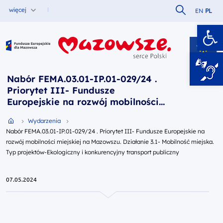
Szukaj w serw
więcej
EN
PL
Ot
Fundusze Europejskie dla Mazowsza
Nabór FEMA.03.01-IP.01-029/24 .
Priorytet III- Fundusze
Europejskie na rozwój mobilności
miejskiej na Mazowszu. Działanie
Przejdź do strony głównej portalu
Wydarzenia
3.1- Mobilność miejska. Typ
Nabór FEMA.03.01-IP.01-029/24 . Priorytet III- Fundusze Europejskie na
projektów-Ekologiczny i
rozwój mobilności miejskiej na Mazowszu. Działanie 3.1- Mobilność miejska.
konkurencyjny transport publiczny
Typ projektów-Ekologiczny i konkurencyjny transport publiczny
07.05.2024