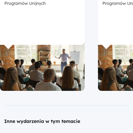
promocji Fu
Programów Unijnych
Programów Uni
Europejskic
Inne wydarzenia w tym temacie