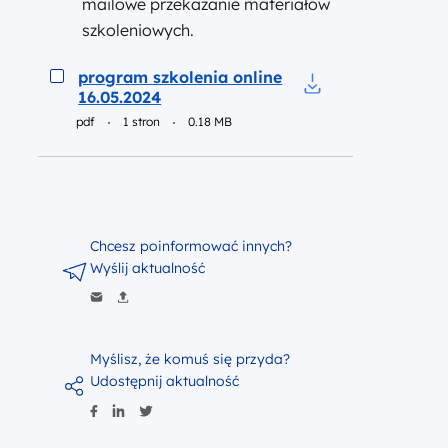
mailowe przekazanie materiałów
szkoleniowych.
Podgląd
program szkolenia online
16.05.2024
Pobierz do pliku pr
pdf
1 stron
0.18 MB
Chcesz poinformować innych?
Wyślij aktualność
Myślisz, że komuś się przyda?
Udostępnij aktualność