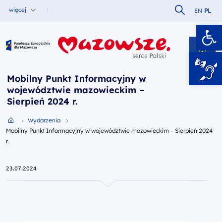
Szukaj w serw
więcej
EN
PL
Ot
Fundusze Europejskie dla Mazowsza
Mobilny Punkt Informacyjny w
województwie mazowieckim –
Sierpień 2024 r.
Przejdź do strony głównej portalu
Wydarzenia
Mobilny Punkt Informacyjny w województwie mazowieckim – Sierpień 2024
r.
23.07.2024