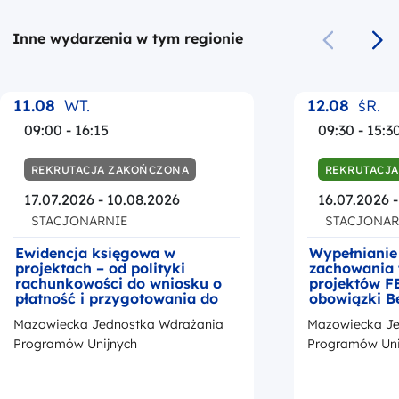
Inne wydarzenia w tym regionie
Poprzedni s
Na
11.08
WT.
12.08
śR.
09:00 - 16:15
09:30 - 15:3
REKRUTACJA ZAKOŃCZONA
REKRUTACJA
17.07.2026 - 10.08.2026
16.07.2026 -
STACJONARNIE
STACJONAR
Ewidencja księgowa w
Wypełnianie
projektach – od polityki
zachowania 
rachunkowości do wniosku o
projektów F
płatność i przygotowania do
obowiązki B
kontroli
okresie trwa
Mazowiecka Jednostka Wdrażania
Mazowiecka Je
z przedstaw
promocji Fu
Programów Unijnych
Programów Uni
Europejskic