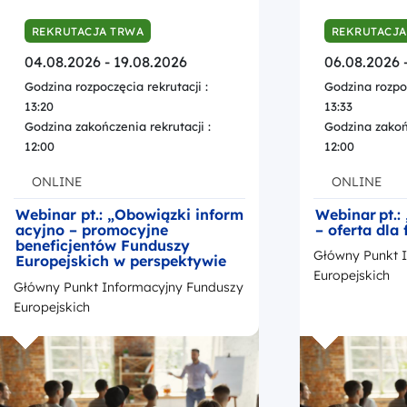
REKRUTACJA TRWA
REKRUTACJA
04.08.2026 - 19.08.2026
06.08.2026 
Godzina rozpoczęcia rekrutacji :
Godzina rozpoc
13:20
13:33
Godzina zakończenia rekrutacji :
Godzina zakońc
12:00
12:00
ONLINE
ONLINE
Webinar pt.: „Obowiązki inform
Webinar pt.:
acyjno – promocyjne
– oferta dla
beneficjentów Funduszy
Główny Punkt 
Europejskich w perspektywie
finansowej na lata 2021-2027”
Europejskich
Główny Punkt Informacyjny Funduszy
Europejskich