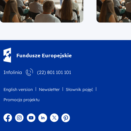
Fundusze Europejskie - logotyp
Fundusze Europejskie
Infolinia
(22) 801 101 101
English version
Newsletter
Słownik pojęć
Promocja projektu
Facebook
Instagram
YouTube
Linkedin
twitter
Pinterest