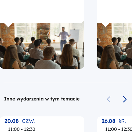
Inne wydarzenia w tym temacie
Poprzedni s
Na
20.08
CZW.
26.08
śR.
11:00 - 12:30
11:00 - 12:3