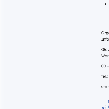
Org
Info
Głó
War
00 –
tel.
e-ma