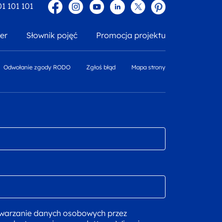
Facebook
Instagram
YouTube
Linkedin
twitter
Pinterest
01 101 101
er
Słownik pojęć
Promocja projektu
Odwołanie zgody RODO
Zgłoś błąd
Mapa strony
warzanie danych osobowych przez