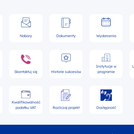
Nabory
Dokumenty
Wydarzenia
Instytucje w
U
Skontaktuj się
Historie sukcesów
programie
Kwalifikowalność
podatku VAT
Rozliczaj projekt
Dostępność