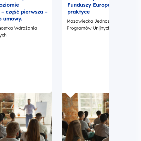
poziomie
Funduszy Europejskich w
 część pierwsza –
praktyce
o umowy.
Mazowiecka Jednostka Wdrażania
ostka Wdrażania
Programów Unijnych
ych