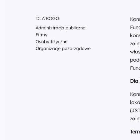
DLA KOGO
Kons
Fund
Administracja publiczna
Firmy
kons
Osoby fizyczne
zai
Organizacje pozarządowe
wła
podc
Fun
Dla
Kons
loka
(JST
zai
Term