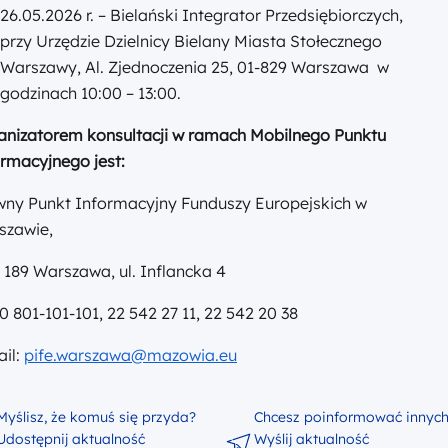
26.05.2026 r. – Bielański Integrator Przedsiębiorczych,
przy Urzędzie Dzielnicy Bielany Miasta Stołecznego
Warszawy, Al. Zjednoczenia 25, 01-829 Warszawa w
godzinach 10:00 – 13:00.
anizatorem konsultacji w ramach Mobilnego Punktu
rmacyjnego jest:
wny Punkt Informacyjny Funduszy Europejskich w
szawie,
 189 Warszawa, ul. Inflancka 4
: 0 801-101-101, 22 542 27 11, 22 542 20 38
il:
pife.warszawa@mazowia.eu
Myślisz, że komuś się przyda?
Chcesz poinformować innyc
Udostępnij aktualność
Wyślij aktualność