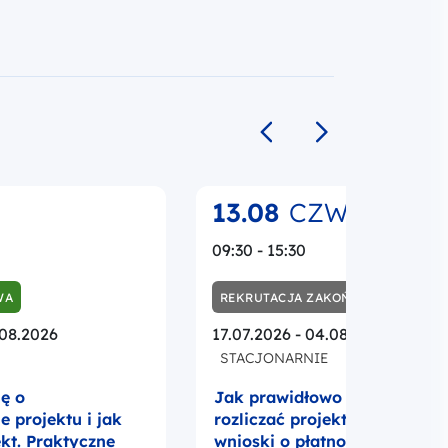
Poprzedni slajd
Następny slajd
13.08
CZW.
09:30 - 15:30
WA
REKRUTACJA ZAKOŃCZONA
.08.2026
17.07.2026 - 04.08.2026
STACJONARNIE
ię o
Jak prawidłowo realizować i
 projektu i jak
rozliczać projekt UE? Umowa
ekt. Praktyczne
wnioski o płatność i promocj