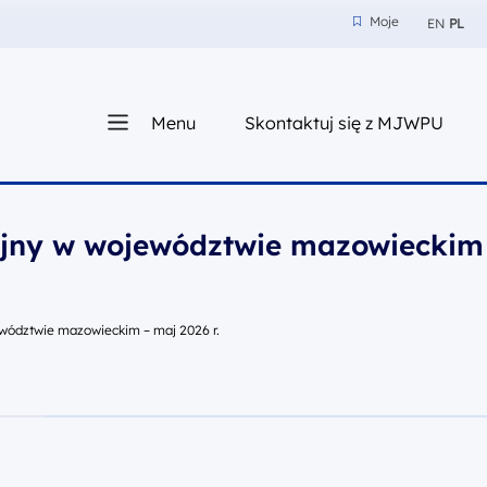
Moje
EN
PL
Moje
z nam
Menu
Skontaktuj się z MJWPU
sza
yjny w województwie mazowieckim
wództwie mazowieckim – maj 2026 r.