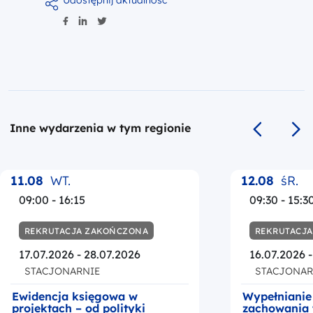
Udostępnij aktualność
Inne wydarzenia w tym regionie
Poprzedni s
Na
11.08
WT.
12.08
śR.
09:00 - 16:15
09:30 - 15:3
REKRUTACJA ZAKOŃCZONA
REKRUTACJ
17.07.2026 - 28.07.2026
16.07.2026 
STACJONARNIE
STACJONAR
Ewidencja księgowa w
Wypełnianie
projektach – od polityki
zachowania 