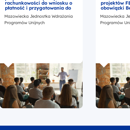
rachunkowości do wniosku o
projektów F
płatność i przygotowania do
obowiązki B
kontroli
okresie trwa
Mazowiecka Jednostka Wdrażania
Mazowiecka Je
z przedstaw
promocji Fu
Programów Unijnych
Programów Uni
Europejskic