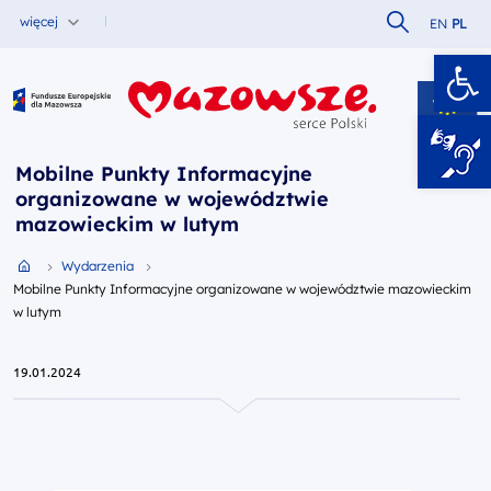
Szukaj w serw
więcej
EN
PL
Ot
Fundusze Europejskie dla Mazowsza
Mobilne Punkty Informacyjne
organizowane w województwie
mazowieckim w lutym
Przejdź do strony głównej portalu
Wydarzenia
Mobilne Punkty Informacyjne organizowane w województwie mazowieckim
w lutym
19.01.2024