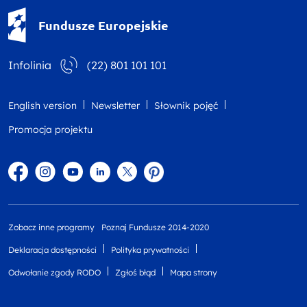
Fundusze Europejskie - logotyp
Fundusze Europejskie
Infolinia
(22) 801 101 101
English version
Newsletter
Słownik pojęć
Promocja projektu
Facebook
Instagram
YouTube
Linkedin
twitter
Pinterest
Zobacz inne programy
Poznaj Fundusze 2014-2020
Deklaracja dostępności
Polityka prywatności
Odwołanie zgody RODO
Zgłoś błąd
Mapa strony