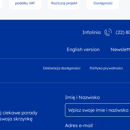
podatku VAT
Rozliczaj projekt
Dostępność
Infolinia
(22) 8
English version
Newslett
Deklaracja dostępności
Polityka prywatności
Imię i Nazwisko
uj ciekawe porady
 swoja skrzynkę
Adres e-mail
*