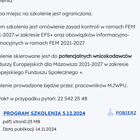
lenia.
ba miejsc na szkolenie jest ograniczona.
em szkolenia jest omówienie zasad kontroli w ramach FEM
1-2027 w zakresie EFS+ oraz obowiązków informacyjno-
mocyjnych w ramach FEM 2021-2027
lenie skierowane jest do
potencjalnych wnioskodawców
duszy Europejskich dla Mazowsza 2021-2027 w zakresie
opejskiego Funduszu Społecznego +.
olenie prowadzone będzie przez: pracowników MJWPU.
akt w przypadku pytań: 22 542 25 48
Podgląd
PROGRAM SZKOLENIA 5.12.2024
POBIERZ
Pobierz do p
pdf
1 stron
0.23 MB
Data publikacji 14.11.2024