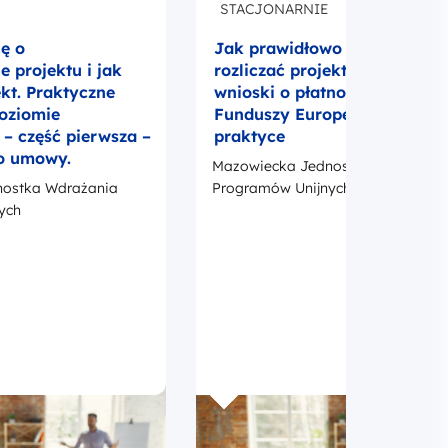
STACJONARNIE
ię o
Jak prawidłowo realizować i
 projektu i jak
rozliczać projekt UE? Umowa
ekt. Praktyczne
wnioski o płatność i promocj
poziomie
Funduszy Europejskich w
 część pierwsza –
praktyce
o umowy.
Mazowiecka Jednostka Wdrażania
ostka Wdrażania
Programów Unijnych
ych