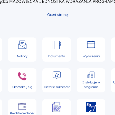
ządza
MAZOWIECKA JEDNOSTKA WDRAŻANIA PROGRAM
Oceń stronę
Nabory
Dokumenty
Wydarzenia
Instytucje w
U
Skontaktuj się
Historie sukcesów
programie
Kwalifikowalność