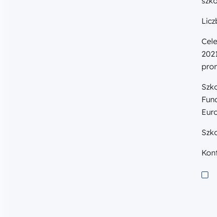
szko
Licz
Cel
202
pro
Szko
Fun
Eur
Szk
Kont