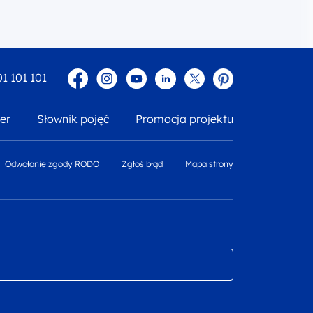
Facebook
Instagram
YouTube
Linkedin
twitter
Pinterest
01 101 101
er
Słownik pojęć
Promocja projektu
Odwołanie zgody RODO
Zgłoś błąd
Mapa strony