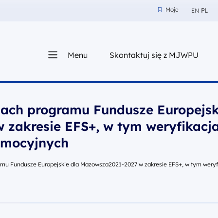
Moje
EN
PL
Moje
z nam
Menu
Skontaktuj się z MJWPU
sza
mach programu Fundusze Europejsk
 zakresie EFS+, w tym weryfikacj
omocyjnych
amu Fundusze Europejskie dla Mazowsza2021-2027 w zakresie EFS+, w tym weryf