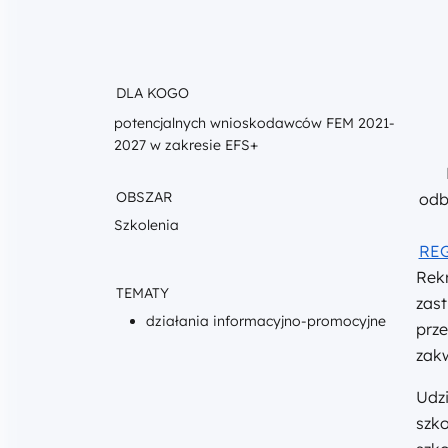
DLA KOGO
potencjalnych wnioskodawców FEM 2021-
2027 w zakresie EFS+
OBSZAR
odb
Szkolenia
REG
Rekr
TEMATY
zast
działania informacyjno-promocyjne
prz
zakw
Udzi
szko