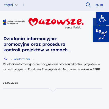
Szukaj w serw
więcej
EN
PL
Ot
Fundusze Europejskie dla Mazowsza
Działania informacyjno-
promocyjne oraz procedura
kontroli projektów w ramach
programu Fundusze Europejskie
Przejdź do strony głównej portalu
Wydarzenia
dla Mazowsza w zakresie EFRR
Działania informacyjno-promocyjne oraz procedura kontroli projektów w
ramach programu Fundusze Europejskie dla Mazowsza w zakresie EFRR
08.09.2025