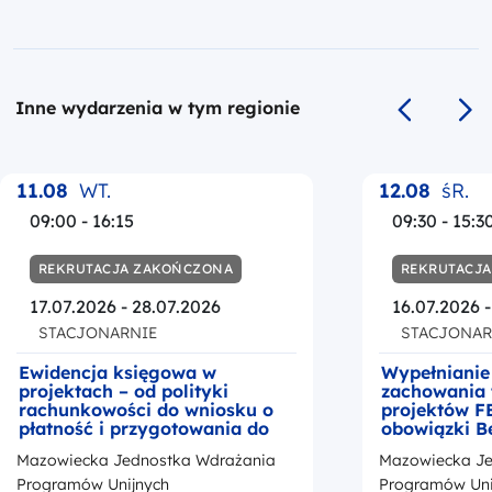
Inne wydarzenia w tym regionie
Poprzedni s
Na
11.08
WT.
12.08
śR.
09:00 - 16:15
09:30 - 15:3
REKRUTACJA ZAKOŃCZONA
REKRUTACJ
17.07.2026 - 28.07.2026
16.07.2026 
STACJONARNIE
STACJONAR
Ewidencja księgowa w
Wypełnianie
projektach – od polityki
zachowania 
rachunkowości do wniosku o
projektów F
płatność i przygotowania do
obowiązki B
kontroli
okresie trwa
Mazowiecka Jednostka Wdrażania
Mazowiecka Je
z przedstaw
promocji Fu
Programów Unijnych
Programów Uni