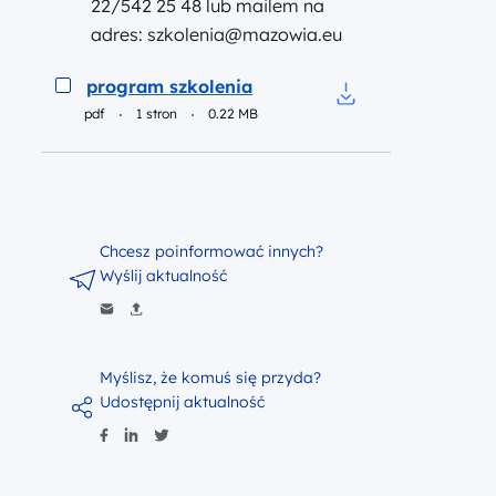
22/542 25 48 lub mailem na
adres: szkolenia@mazowia.eu
Podgląd
program szkolenia
pdf
1 stron
0.22 MB
Pobierz do pliku p
Chcesz poinformować innych?
Wyślij aktualność
Myślisz, że komuś się przyda?
Udostępnij aktualność