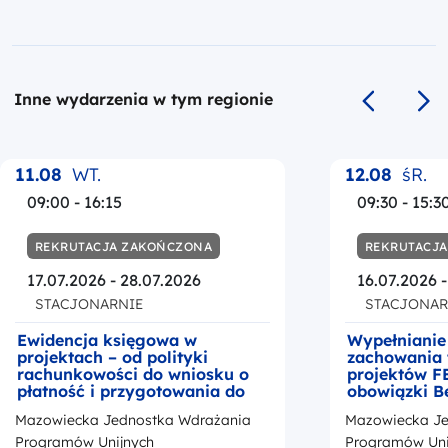
Inne wydarzenia w tym regionie
Poprzedni s
Na
11.08
WT.
12.08
śR.
09:00 - 16:15
09:30 - 15:3
REKRUTACJA ZAKOŃCZONA
REKRUTACJ
17.07.2026 - 28.07.2026
16.07.2026 
STACJONARNIE
STACJONAR
Ewidencja księgowa w
Wypełnianie
projektach – od polityki
zachowania 
rachunkowości do wniosku o
projektów F
płatność i przygotowania do
obowiązki B
kontroli
okresie trwa
Mazowiecka Jednostka Wdrażania
Mazowiecka Je
z przedstaw
promocji Fu
Programów Unijnych
Programów Uni