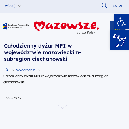
Szukaj w serw
więcej
EN
PL
Ot
Fundusze Europejskie dla Mazowsza
Całodzienny dyżur MPI w
województwie mazowieckim-
subregion ciechanowski
Przejdź do strony głównej portalu
Wydarzenia
Całodzienny dyżur MPI w województwie mazowieckim- subregion
ciechanowski
24.06.2025