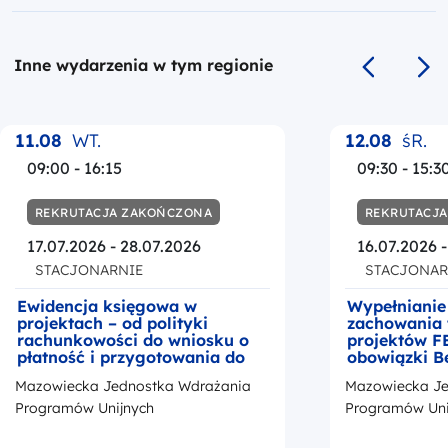
Inne wydarzenia w tym regionie
Poprzedni s
Na
11.08
WT.
12.08
śR.
09:00 - 16:15
09:30 - 15:3
REKRUTACJA ZAKOŃCZONA
REKRUTACJ
17.07.2026 - 28.07.2026
16.07.2026 
STACJONARNIE
STACJONAR
Ewidencja księgowa w
Wypełnianie
projektach – od polityki
zachowania 
rachunkowości do wniosku o
projektów F
płatność i przygotowania do
obowiązki B
kontroli
okresie trwa
Mazowiecka Jednostka Wdrażania
Mazowiecka Je
z przedstaw
promocji Fu
Programów Unijnych
Programów Uni
Europejskic