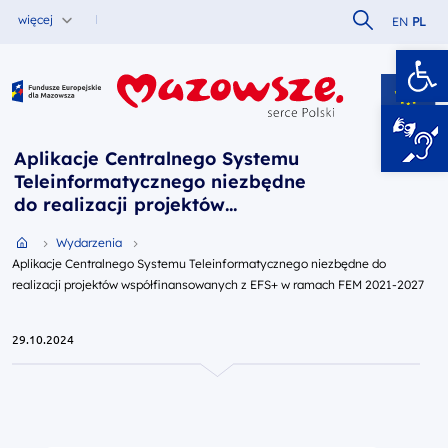
Szukaj w serw
więcej
EN
PL
Ot
Fundusze Europejskie dla Mazowsza
Aplikacje Centralnego Systemu
Teleinformatycznego niezbędne
do realizacji projektów
współfinansowanych z EFS+ w
Przejdź do strony głównej portalu
Wydarzenia
ramach FEM 2021-2027
Aplikacje Centralnego Systemu Teleinformatycznego niezbędne do
realizacji projektów współfinansowanych z EFS+ w ramach FEM 2021-2027
29.10.2024