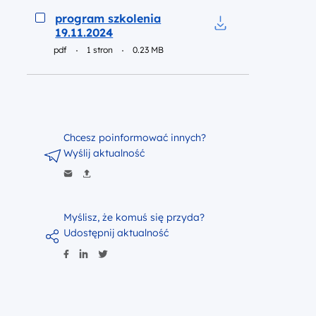
Podgląd
program szkolenia
19.11.2024
Pobierz do pliku pr
pdf
1 stron
0.23 MB
Chcesz poinformować innych?
Wyślij aktualność
Myślisz, że komuś się przyda?
Udostępnij aktualność