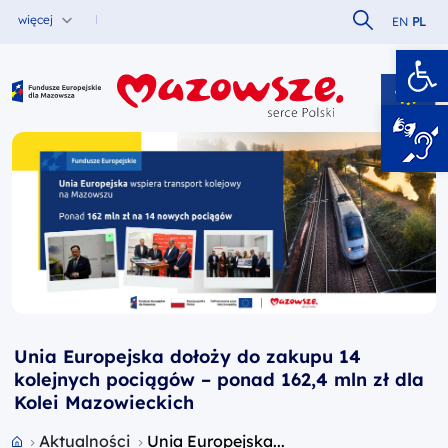
Szukaj w serw
więcej
EN
PL
Ot
Fundusze Europejskie dla Mazowsza
Unia Europejska dołoży do zakupu 14
kolejnych pociągów – ponad 162,4 mln zł dla
Kolei Mazowieckich
Przejdź do strony głównej portalu
Aktualności
Unia Europejska...