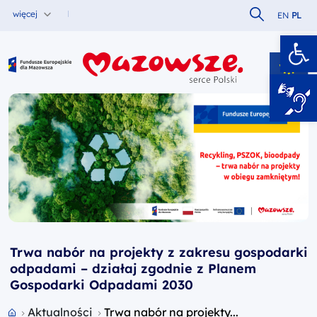
Szukaj w serw
więcej
EN
PL
Ot
Fundusze Europejskie dla Mazowsza
Trwa nabór na projekty z zakresu gospodarki
odpadami – działaj zgodnie z Planem
Gospodarki Odpadami 2030
Przejdź do strony głównej portalu
Aktualności
Trwa nabór na projekty...