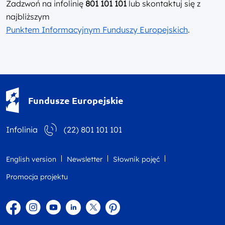
Zadzwoń na infolinię
801 101 101
lub skontaktuj się z
najbliższym
Punktem Informacyjnym Funduszy Europejskich
.
Fundusze Europejskie - logotyp
Fundusze Europejskie
Infolinia
(22) 801 101 101
English version
Newsletter
Słownik pojęć
Promocja projektu
Facebook
Instagram
YouTube
Linkedin
twitter
Pinterest