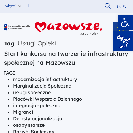
Szukaj w serw
więcej
EN
PL
Ot
Fundusze Europejskie dla Mazowsza
Usługi Opieki
Tag:
Start konkursu na tworzenie infrastruktury
społecznej na Mazowszu
TAGI
modernizacja infrastruktury
Marginalizacja Społeczna
usługi społeczne
Placówki Wsparcia Dziennego
integracja społeczna
Migranci
Deinstytucjonalizacja
osoby starsze
Rozwój Społeczny