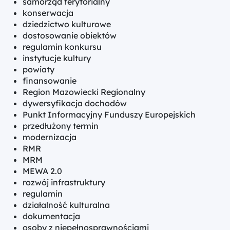
samorząd terytorialny
konserwacja
dziedzictwo kulturowe
dostosowanie obiektów
regulamin konkursu
instytucje kultury
powiaty
finansowanie
Region Mazowiecki Regionalny
dywersyfikacja dochodów
Punkt Informacyjny Funduszy Europejskich
przedłużony termin
modernizacja
RMR
MRM
MEWA 2.0
rozwój infrastruktury
regulamin
działalność kulturalna
dokumentacja
osoby z niepełnosprawnościami