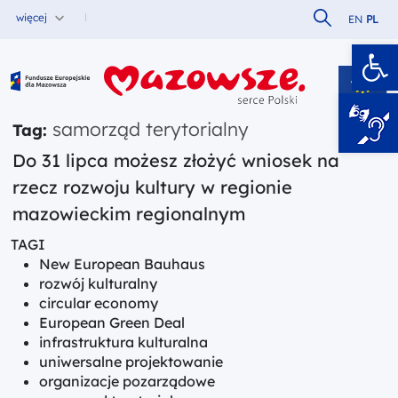
Szukaj w serw
więcej
EN
PL
Ot
Fundusze Europejskie dla Mazowsza
samorząd terytorialny
Tag:
Do 31 lipca możesz złożyć wniosek na
rzecz rozwoju kultury w regionie
mazowieckim regionalnym
TAGI
New European Bauhaus
rozwój kulturalny
circular economy
European Green Deal
infrastruktura kulturalna
uniwersalne projektowanie
organizacje pozarządowe