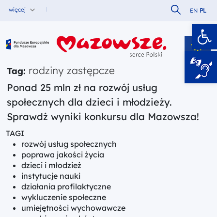
Szukaj w serw
więcej
EN
PL
Ot
Fundusze Europejskie dla Mazowsza
rodziny zastępcze
Tag:
Ponad 25 mln zł na rozwój usług
społecznych dla dzieci i młodzieży.
Sprawdź wyniki konkursu dla Mazowsza!
TAGI
rozwój usług społecznych
poprawa jakości życia
dzieci i młodzież
instytucje nauki
działania profilaktyczne
wykluczenie społeczne
umiejętności wychowawcze