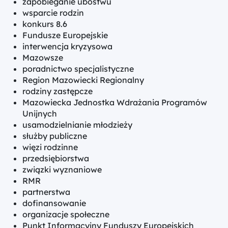
zapobieganie ubóstwu
wsparcie rodzin
konkurs 8.6
Fundusze Europejskie
interwencja kryzysowa
Mazowsze
poradnictwo specjalistyczne
Region Mazowiecki Regionalny
rodziny zastępcze
Mazowiecka Jednostka Wdrażania Programów
Unijnych
usamodzielnianie młodzieży
służby publiczne
więzi rodzinne
przedsiębiorstwa
związki wyznaniowe
RMR
partnerstwa
dofinansowanie
organizacje społeczne
Punkt Informacyjny Funduszy Europejskich