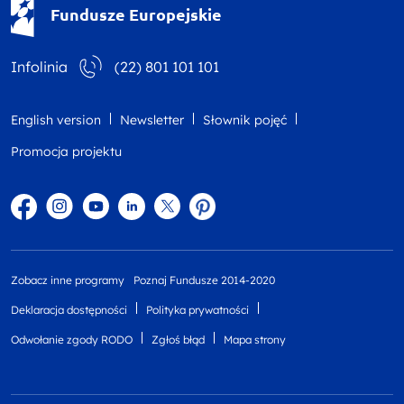
Fundusze Europejskie - logotyp
Fundusze Europejskie
Infolinia
(22) 801 101 101
English version
Newsletter
Słownik pojęć
Promocja projektu
Facebook
Instagram
YouTube
Linkedin
twitter
Pinterest
Zobacz inne programy
Poznaj Fundusze 2014-2020
Deklaracja dostępności
Polityka prywatności
Odwołanie zgody RODO
Zgłoś błąd
Mapa strony