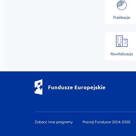
Publikacje
Rewitalizacja
Fundusze Europejskie - logotyp
Fundusze Europejskie
Zobacz inne programy
Poznaj Fundusze 2014-2020