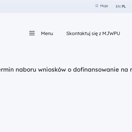
Moje
EN
PL
Moje
z nam
Menu
Skontaktuj się z MJWPU
sza
ermin naboru wniosków o dofinansowanie na r