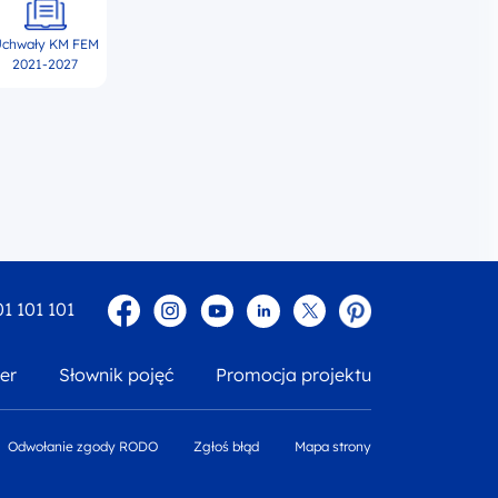
chwały KM FEM
2021-2027
Facebook
Instagram
YouTube
Linkedin
twitter
Pinterest
01 101 101
er
Słownik pojęć
Promocja projektu
Odwołanie zgody RODO
Zgłoś błąd
Mapa strony