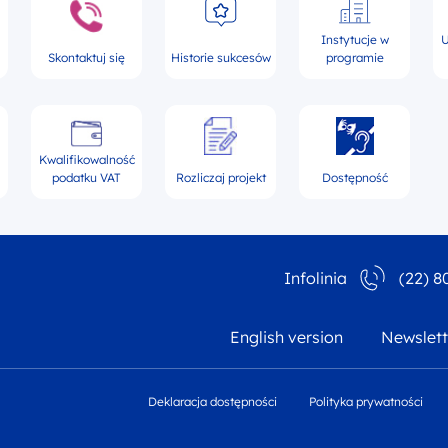
Instytucje w
U
Skontaktuj się
Historie sukcesów
programie
Kwalifikowalność
podatku VAT
Rozliczaj projekt
Dostępność
Infolinia
(22) 8
English version
Newslett
Deklaracja dostępności
Polityka prywatności