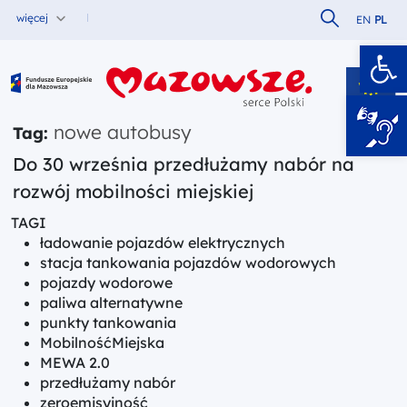
Szukaj w serw
więcej
EN
PL
Ot
Fundusze Europejskie dla Mazowsza
nowe autobusy
Tag:
Do 30 września przedłużamy nabór na
rozwój mobilności miejskiej
TAGI
ładowanie pojazdów elektrycznych
stacja tankowania pojazdów wodorowych
pojazdy wodorowe
paliwa alternatywne
punkty tankowania
MobilnośćMiejska
MEWA 2.0
przedłużamy nabór
zeroemisyjność