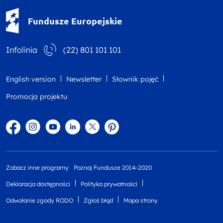
Fundusze Europejskie - logotyp
Fundusze Europejskie
Infolinia
(22) 801 101 101
English version
Newsletter
Słownik pojęć
Promocja projektu
Facebook
Instagram
YouTube
Linkedin
twitter
Pinterest
Zobacz inne programy
Poznaj Fundusze 2014-2020
Deklaracja dostępności
Polityka prywatności
Odwołanie zgody RODO
Zgłoś błąd
Mapa strony