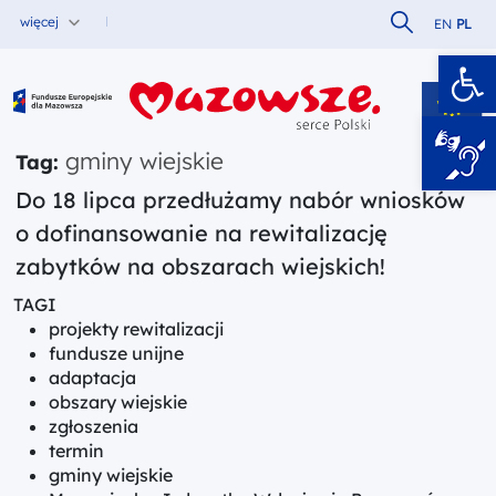
Szukaj w serw
więcej
EN
PL
Ot
Fundusze Europejskie dla Mazowsza
gminy wiejskie
Tag:
Do 18 lipca przedłużamy nabór wniosków
o dofinansowanie na rewitalizację
zabytków na obszarach wiejskich!
TAGI
projekty rewitalizacji
fundusze unijne
adaptacja
obszary wiejskie
zgłoszenia
termin
gminy wiejskie