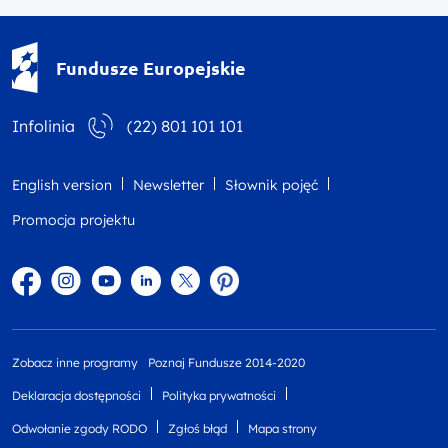
Fundusze Europejskie - logotyp
Fundusze Europejskie
Infolinia
(22) 801 101 101
English version
Newsletter
Słownik pojęć
Promocja projektu
Facebook
Instagram
YouTube
Linkedin
twitter
Pinterest
Zobacz inne programy
Poznaj Fundusze 2014-2020
Deklaracja dostępności
Polityka prywatności
Odwołanie zgody RODO
Zgłoś błąd
Mapa strony