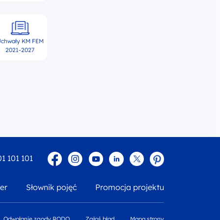
chwały KM FEM
2021-2027
Facebook
Instagram
YouTube
Linkedin
twitter
Pinterest
01 101 101
er
Słownik pojęć
Promocja projektu
Odwołanie zgody RODO
Zgłoś błąd
Mapa strony