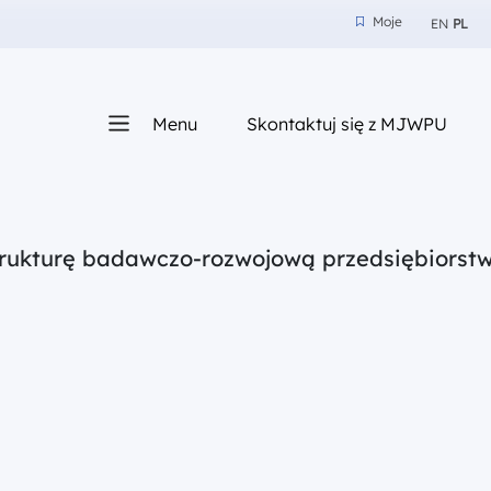
Moje
EN
PL
Moje
z nam
Menu
Skontaktuj się z MJWPU
sza
trukturę badawczo-rozwojową przedsiębiorst