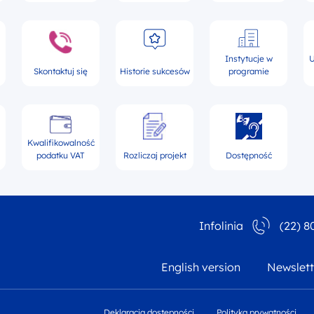
Instytucje w
U
Skontaktuj się
Historie sukcesów
programie
Kwalifikowalność
podatku VAT
Rozliczaj projekt
Dostępność
Infolinia
(22) 8
English version
Newslett
Deklaracja dostępności
Polityka prywatności