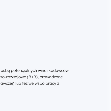
prośbę potencjalnych wnioskodawców.
wczo-rozwojowe (B+R), prowadzone
awczej) lub też we współpracy z