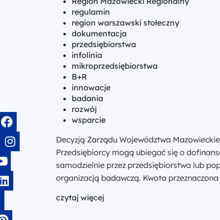
Region Mazowiecki Regionalny
regulamin
region warszawski stołeczny
dokumentacja
przedsiębiorstwa
infolinia
mikroprzedsiębiorstwa
B+R
innowacje
badania
rozwój
wsparcie
Decyzją Zarządu Województwa Mazowieckiego
Przedsiębiorcy mogą ubiegać się o dofinan
samodzielnie przez przedsiębiorstwa lub po
organizacją badawczą. Kwota przeznaczona n
czytaj więcej