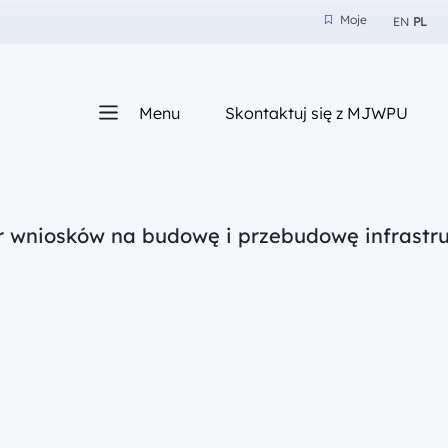
Moje
EN
PL
Moje
z nam
Menu
Skontaktuj się z MJWPU
sza
r wniosków na budowę i przebudowę infrastru