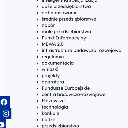
inteligentna specjalizacja
duże przedsiębiorstwa
dofinansowanie
średnie przedsiębiorstwa
nabór
małe przedsiębiorstwa
Punkt Informacyjny
MEWA 2.0
infrastruktura badawczo rozwojowa
regulamin
dokumentacja
wnioski
projekty
aparatura
Fundusze Europejskie
centra badawczo-rozwojowe
Mazowsze
technologia
konkurs
budżet
przedsiębiorstwa