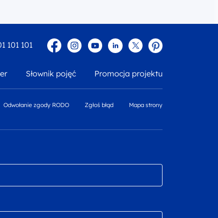
Facebook
Instagram
YouTube
Linkedin
twitter
Pinterest
01 101 101
er
Słownik pojęć
Promocja projektu
Odwołanie zgody RODO
Zgłoś błąd
Mapa strony