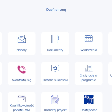
Oceń stronę
Nabory
Dokumenty
Wydarzenia
Instytucje w
U
Skontaktuj się
Historie sukcesów
programie
Kwalifikowalność
podatku VAT
Rozliczaj projekt
Dostępność