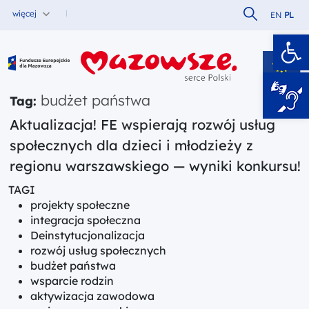
Szukaj w serw
więcej
EN
PL
Ot
Fundusze Europejskie dla Mazowsza
budżet państwa
Tag:
Aktualizacja! FE wspierają rozwój usług
społecznych dla dzieci i młodzieży z
regionu warszawskiego — wyniki konkursu!
TAGI
projekty społeczne
integracja społeczna
Deinstytucjonalizacja
rozwój usług społecznych
budżet państwa
wsparcie rodzin
aktywizacja zawodowa