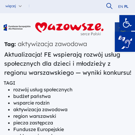
Szukaj w serw
więcej
EN
PL
Ot
Fundusze Europejskie dla Mazowsza
aktywizacja zawodowa
Tag:
Aktualizacja! FE wspierają rozwój usług
społecznych dla dzieci i młodzieży z
regionu warszawskiego — wyniki konkursu!
TAGI
rozwój usług społecznych
budżet państwa
wsparcie rodzin
aktywizacja zawodowa
region warszawski
piecza zastępcza
Fundusze Europejskie