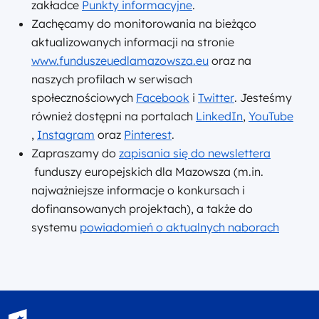
zakładce
Punkty informacyjne
.
Zachęcamy do monitorowania na bieżąco
aktualizowanych informacji na stronie
www.funduszeuedlamazowsza.eu
oraz na
naszych profilach w serwisach
społecznościowych
Facebook
i
Twitter
. Jesteśmy
również dostępni na portalach
LinkedIn
,
YouTube
,
Instagram
oraz
Pinterest
.
Zapraszamy do
zapisania się do newslettera
funduszy europejskich dla Mazowsza (m.in.
najważniejsze informacje o konkursach i
dofinansowanych projektach), a także do
systemu
powiadomień o aktualnych naborach
Fundusze Europejskie - logotyp