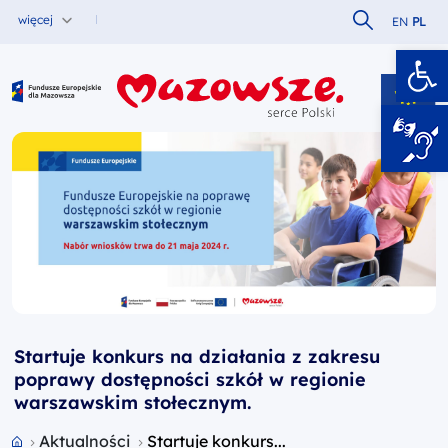
Szukaj w serw
więcej
EN
PL
Ot
Fundusze Europejskie dla Mazowsza
Startuje konkurs na działania z zakresu
poprawy dostępności szkół w regionie
warszawskim stołecznym.
Przejdź do strony głównej portalu
Aktualności
Startuje konkurs...