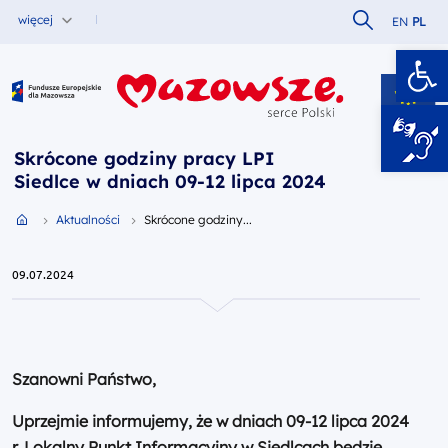
Szukaj w serw
więcej
EN
PL
Ot
Fundusze Europejskie dla Mazowsza
Skrócone godziny pracy LPI
Siedlce w dniach 09-12 lipca 2024
Przejdź do strony głównej portalu
Aktualności
Skrócone godziny...
09.07.2024
Szanowni Państwo,
Uprzejmie informujemy, że w dniach 09-12 lipca 2024
r. Lokalny Punkt Informacyjny w Siedlcach będzie